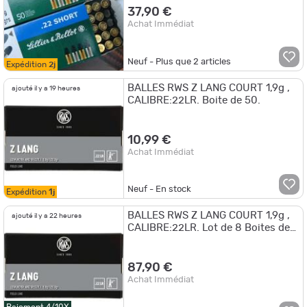
37,90 €
Achat Immédiat
Neuf - Plus que
2
articles
Expédition
2j
BALLES RWS Z LANG COURT 1,9g ,
ajouté il y a 19 heures
CALIBRE:22LR. Boite de 50.
10,99 €
Achat Immédiat
Neuf - En stock
Expédition
1j
BALLES RWS Z LANG COURT 1,9g ,
ajouté il y a 22 heures
CALIBRE:22LR. Lot de 8 Boites de
50. !!
87,90 €
Achat Immédiat