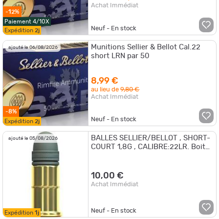
Achat Immédiat
-12%
Paiement 4/10X
Neuf - En stock
Expédition
2j
Munitions Sellier & Bellot Cal.22
ajouté le 06/08/2026
short LRN par 50
8,99 €
au lieu de
9,80 €
Achat Immédiat
-8%
Neuf - En stock
Expédition
2j
BALLES SELLIER/BELLOT , SHORT-
ajouté le 05/08/2026
COURT 1,8G , CALIBRE:22LR. Boite
de 50.
10,00 €
Achat Immédiat
Neuf - En stock
Expédition
1j