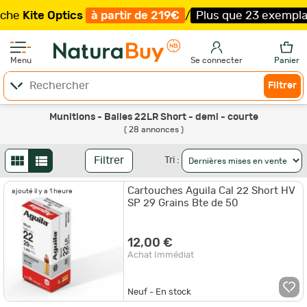
Optics
à partir de 219€
/
Plus que 23 exemplaires !
/
Liv
Menu
Se connecter
Panier
Filtrer
Munitions - Balles 22LR Short - demi - courte
( 28 annonces )
Filtrer
Tri :
Cartouches Aguila Cal 22 Short HV
ajouté il y a 1 heure
SP 29 Grains Bte de 50
12,00 €
Achat Immédiat
Neuf - En stock