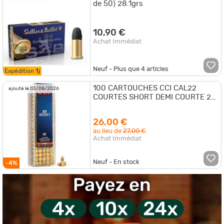
de 50) 28.1grs
10,90 €
Achat Immédiat
Neuf - Plus que
4
articles
Expédition
1j
100 CARTOUCHES CCI CAL22
ajouté le 03/08/2026
COURTES SHORT DEMI COURTE 29
GRAINS CPRN
26,00 €
au lieu de
27,00 €
Achat Immédiat
Neuf - En stock
-4%