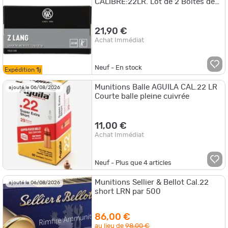
CALIBRE:22LR. Lot de 2 Boites de
50.
21,90 €
Achat Immédiat
Neuf - En stock
Expédition
1j
Munitions Balle AGUILA CAL.22 LR
ajouté le 06/08/2026
Courte balle pleine cuivrée
11,00 €
Achat Immédiat
Neuf - Plus que
4
articles
Munitions Sellier & Bellot Cal.22
ajouté le 06/08/2026
short LRN par 500
86,00 €
au lieu de
98,00 €