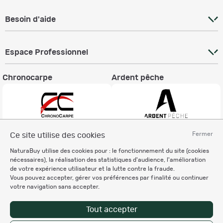
Besoin d'aide
Espace Professionnel
Chronocarpe
Ardent pêche
Fermer
Ce site utilise des cookies
Informations légales
NaturaBuy utilise des cookies pour : le fonctionnement du site (cookies
Charte éthique
nécessaires), la réalisation des statistiques d'audience, l'amélioration
Mentions légales
de votre expérience utilisateur et la lutte contre la fraude.
Vous pouvez accepter, gérer vos préférences par finalité ou continuer
Règlement & Conditions d'utilisation
votre navigation sans accepter.
Politique de protection
des données personnelles
Tout accepter
Personnalisation des cookies