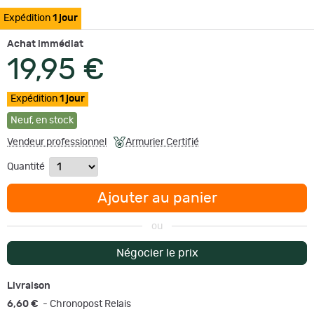
Expédition
1 jour
Achat immédiat
19,95 €
Expédition
1 jour
Neuf
,
en stock
Vendeur professionnel
Armurier Certifié
Quantité
Ajouter au panier
ou
Négocier le prix
Livraison
6,60 €
- Chronopost Relais