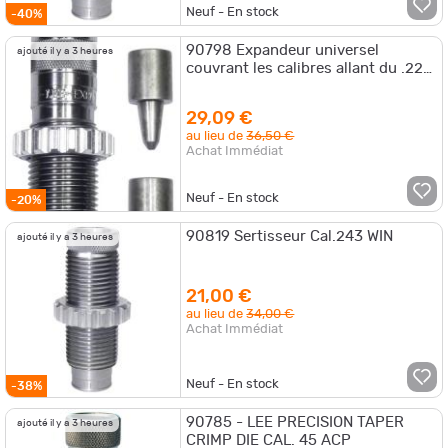
Neuf - En stock
-40%
90798 Expandeur universel
ajouté il y a 3 heures
couvrant les calibres allant du .22
au .45
29,09 €
au lieu de
36,50 €
Achat Immédiat
Neuf - En stock
-20%
90819 Sertisseur Cal.243 WIN
ajouté il y a 3 heures
21,00 €
au lieu de
34,00 €
Achat Immédiat
Neuf - En stock
-38%
90785 - LEE PRECISION TAPER
ajouté il y a 3 heures
CRIMP DIE CAL. 45 ACP