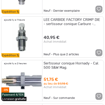
Neuf - Dernier exemplaire
Expédition
1j
LEE CARBIDE FACTORY CRIMP DIE
ajouté il y a 1 heure
- sertisseur conique Carbure -
ARME DE POING 44 REMINGTON
MAGNUM
40,95 €
Achat Immédiat
Neuf - Plus que
2
articles
Expédition
1j
Sertisseur conique Hornady - Cal.
ajouté il y a 2 heures
500 S&W Mag.
51,75 €
au lieu de
51,98 €
Achat Immédiat
-0%
Paiement 4/10X
Neuf - Sur commande
Livraison
gratuite