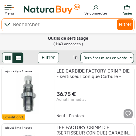
Menu
Se connecter
Panier
Filtrer
Outils de sertissage
( 1140 annonces )
Filtrer
Tri :
LEE CARBIDE FACTORY CRIMP DIE
ajouté il y a 1 heure
- sertisseur conique Carbure -
ARME DE POING 7,62X25 TOKAREV
36,75 €
Achat Immédiat
Neuf - En stock
Expédition
1j
LEE FACTORY CRIMP DIE
ajouté il y a 1 heure
(SERTISSEUR CONIQUE) CARABINE