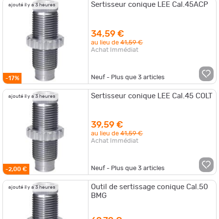
Sertisseur conique LEE Cal.45ACP
ajouté il y a 3 heures
34,59 €
au lieu de
41,59 €
Achat Immédiat
Neuf - Plus que
3
articles
-17%
Sertisseur conique LEE Cal.45 COLT
ajouté il y a 3 heures
39,59 €
au lieu de
41,59 €
Achat Immédiat
Neuf - Plus que
3
articles
-2,00 €
Outil de sertissage conique Cal.50
ajouté il y a 3 heures
BMG