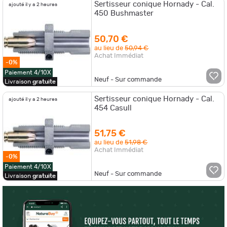
Sertisseur conique Hornady - Cal.
ajouté il y a 2 heures
450 Bushmaster
50,70 €
au lieu de
50,94 €
Achat Immédiat
-0%
Paiement 4/10X
Neuf - Sur commande
Livraison
gratuite
Sertisseur conique Hornady - Cal.
ajouté il y a 2 heures
454 Casull
51,75 €
au lieu de
51,98 €
Achat Immédiat
-0%
Paiement 4/10X
Neuf - Sur commande
Livraison
gratuite