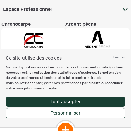
Espace Professionnel
Chronocarpe
Ardent pêche
Fermer
Ce site utilise des cookies
Informations légales
NaturaBuy utilise des cookies pour : le fonctionnement du site (cookies
Charte éthique
nécessaires), la réalisation des statistiques d'audience, l'amélioration
Mentions légales
de votre expérience utilisateur et la lutte contre la fraude.
Vous pouvez accepter, gérer vos préférences par finalité ou continuer
Règlement & Conditions d'utilisation
votre navigation sans accepter.
Politique de protection
des données personnelles
Tout accepter
Personnalisation des cookies
Personnaliser
Enregistrer la recherche
Copyright © 2007-2026 NaturaBuy. Tous droits réservés. N°CNIL: 1239459.
Les marques commerciales mentionnées appartiennent à leurs propriétaires
respectifs in 0.100 s