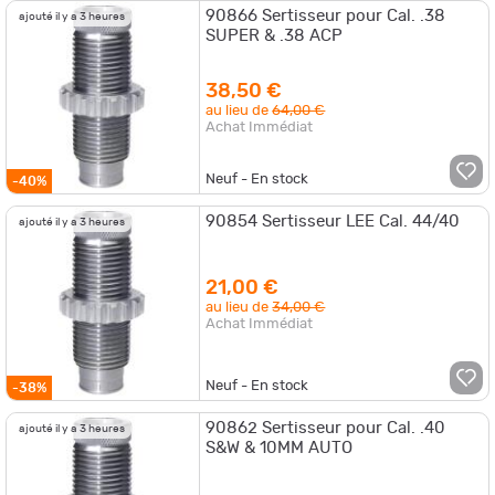
90866 Sertisseur pour Cal. .38
ajouté il y a 3 heures
SUPER & .38 ACP
38,50 €
au lieu de
64,00 €
Achat Immédiat
Neuf - En stock
-40%
90854 Sertisseur LEE Cal. 44/40
ajouté il y a 3 heures
21,00 €
au lieu de
34,00 €
Achat Immédiat
Neuf - En stock
-38%
90862 Sertisseur pour Cal. .40
ajouté il y a 3 heures
S&W & 10MM AUTO