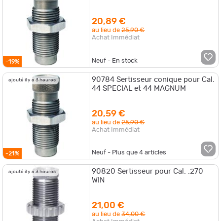
20,89 €
au lieu de
25,90 €
Achat Immédiat
Neuf - En stock
-19%
90784 Sertisseur conique pour Cal.
ajouté il y a 3 heures
44 SPECIAL et 44 MAGNUM
20,59 €
au lieu de
25,90 €
Achat Immédiat
Neuf - Plus que
4
articles
-21%
90820 Sertisseur pour Cal. .270
ajouté il y a 3 heures
WIN
21,00 €
au lieu de
34,00 €