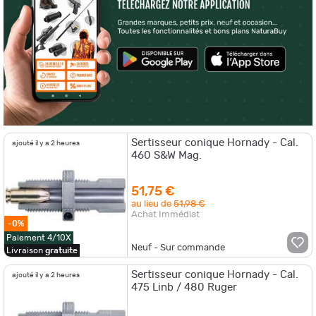
Sertisseur conique Hornady - Cal.
ajouté il y a 2 heures
460 S&W Mag.
51,75 €
au lieu de
51,98 €
Achat Immédiat
-0%
Paiement 4/10X
Neuf - Sur commande
Livraison
gratuite
Sertisseur conique Hornady - Cal.
ajouté il y a 2 heures
475 Linb / 480 Ruger