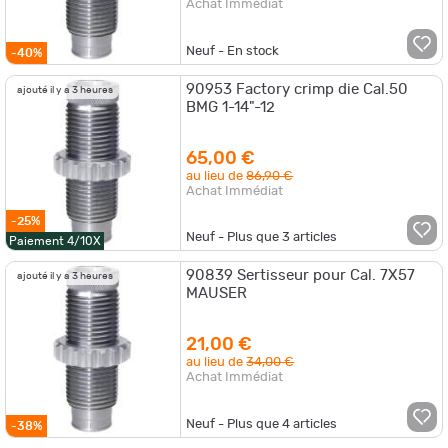
Achat Immédiat
Neuf - En stock
-40%
90953 Factory crimp die Cal.50
ajouté il y a 3 heures
BMG 1-14"-12
65,00 €
au lieu de
86,90 €
Achat Immédiat
-25%
Neuf - Plus que
3
articles
Paiement 4/10X
90839 Sertisseur pour Cal. 7X57
ajouté il y a 3 heures
MAUSER
21,00 €
au lieu de
34,00 €
Achat Immédiat
Neuf - Plus que
4
articles
-38%