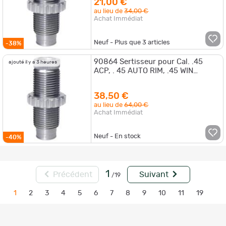
21,00 €
au lieu de
34,00 €
Achat Immédiat
Neuf - Plus que
3
articles
-38%
90864 Sertisseur pour Cal. .45
ajouté il y a 3 heures
ACP, . 45 AUTO RIM, .45 WIN
MAGNUM & .45 GP
38,50 €
au lieu de
64,00 €
Achat Immédiat
Neuf - En stock
-40%
1
Précédent
Suivant
/19
1
2
3
4
5
6
7
8
9
10
11
19