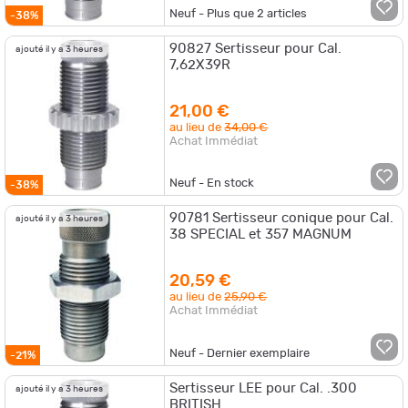
Neuf - Plus que
2
articles
-38%
90827 Sertisseur pour Cal.
ajouté il y a 3 heures
7,62X39R
21,00 €
au lieu de
34,00 €
Achat Immédiat
Neuf - En stock
-38%
90781 Sertisseur conique pour Cal.
ajouté il y a 3 heures
38 SPECIAL et 357 MAGNUM
20,59 €
au lieu de
25,90 €
Achat Immédiat
Neuf - Dernier exemplaire
-21%
Sertisseur LEE pour Cal. .300
ajouté il y a 3 heures
BRITISH