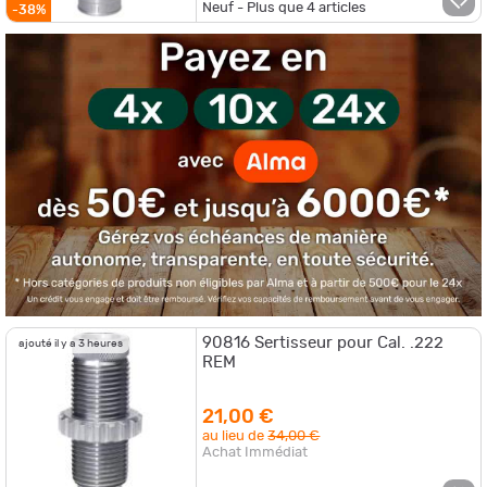
Neuf - Plus que
4
articles
-38%
90816 Sertisseur pour Cal. .222
ajouté il y a 3 heures
REM
21,00 €
au lieu de
34,00 €
Achat Immédiat