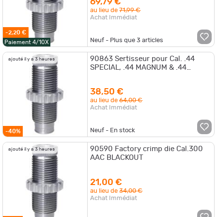
69,79 €
au lieu de
71,99 €
Achat Immédiat
-2,20 €
Neuf - Plus que
3
articles
Paiement 4/10X
90863 Sertisseur pour Cal. .44
ajouté il y a 3 heures
SPECIAL, .44 MAGNUM & .44
RUSSIAN
38,50 €
au lieu de
64,00 €
Achat Immédiat
Neuf - En stock
-40%
90590 Factory crimp die Cal.300
ajouté il y a 3 heures
AAC BLACKOUT
21,00 €
au lieu de
34,00 €
Achat Immédiat