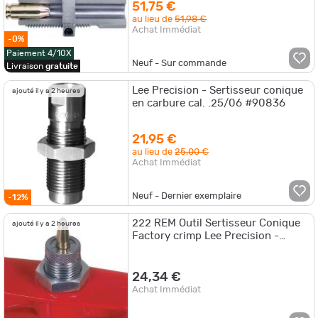
51,75 €
au lieu de
51,98 €
Achat Immédiat
-0%
Paiement 4/10X
Neuf - Sur commande
Livraison
gratuite
Lee Precision - Sertisseur conique
ajouté il y a 2 heures
en carbure cal. .25/06 #90836
21,95 €
au lieu de
25,00 €
Achat Immédiat
Neuf - Dernier exemplaire
-12%
222 REM Outil Sertisseur Conique
ajouté il y a 2 heures
Factory crimp Lee Precision -
90816
24,34 €
Achat Immédiat