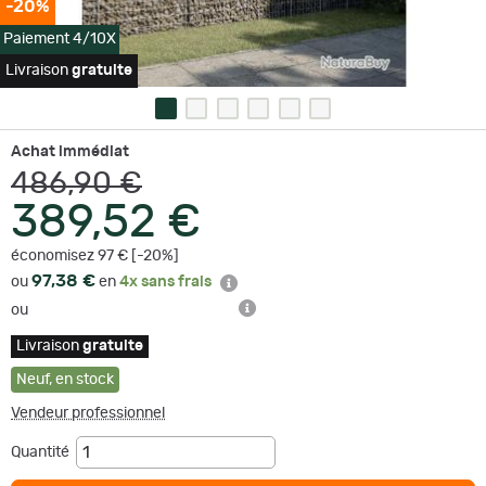
-20%
Paiement 4/10X
Livraison
gratuite
Achat immédiat
486,90 €
389,52 €
économisez 97 € [-20%]
97,38 €
ou
en
4x sans frais
ou
Livraison
gratuite
Neuf
,
en stock
Vendeur professionnel
Quantité