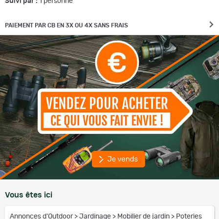
Suivi par :
1
personne
PAIEMENT PAR CB EN 3X OU 4X SANS FRAIS
Vous êtes ici
Annonces d'Outdoor
>
Jardinage
>
Mobilier de jardin
>
Poteries