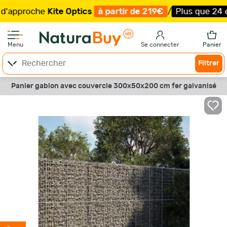
proche
Kite Optics
à partir de 219€
/
Plus que 24 exemp
Menu
Se connecter
Panier
Filtrer
Panier gabion avec couvercle 300x50x200 cm fer galvanisé