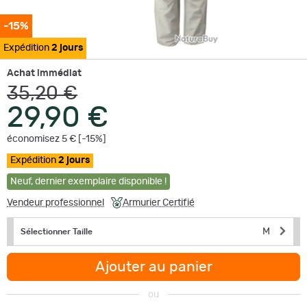
-15%
Expédition
2 jours
Achat immédiat
35,20 €
29,90 €
économisez 5 € [-15%]
Expédition
2 jours
Neuf
,
dernier exemplaire disponible !
Vendeur professionnel
Armurier Certifié
M
Sélectionner Taille
Ajouter au panier
ou