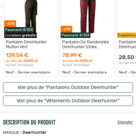
-57%
-21%
Paiement 4/10X
Livraison
gratuite
Paiement 4/10X
Expéditio
Pantalon DeerHunter
Pantalon De Randonnée
Pantalon
Muflon Vert
Deerhunter Strike
Oxblood Red
129,54 €
78,99 €
28,50
au lieu de
299,90 €
au lieu de
99,90 €
Achat Im
Achat Immédiat
Achat Immédiat
Neuf - Dernier exemplaire
Neuf - Dernier exemplaire
Neuf - De
Voir plus de "Pantalons Outdoor Deerhunter"
Voir plus de "Vêtements Outdoor Deerhunter"
DESCRIPTION DU PRODUIT
Signaler
:
Deerhunter
MARQUE