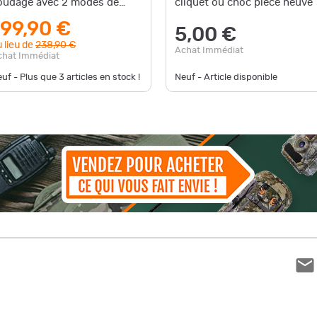
oudage avec 2 modes de
cliquet ou choc piece neuve
oudage, éclairage LED
199,90 €
5,00 €
 lieu de
238,90 €
Achat Immédiat
chat Immédiat
uf - Plus que
3
articles en stock !
Neuf - Article disponible