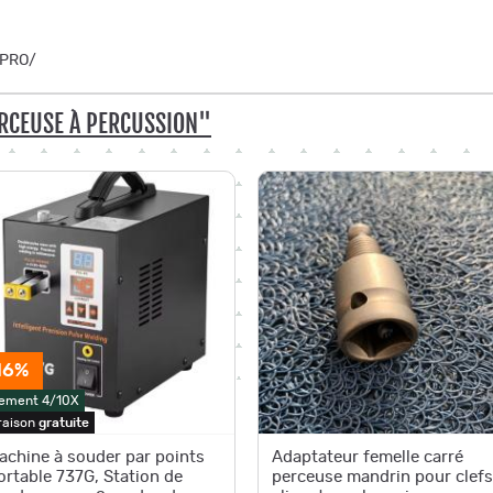
REPRO/
RCEUSE À PERCUSSION"
16%
ement 4/10X
raison
gratuite
achine à souder par points
Adaptateur femelle carré
ortable 737G, Station de
perceuse mandrin pour clefs à