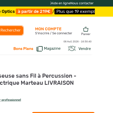
|
Aide en ligne
Nous contacter
ir de 219€
/
Plus que 19 exemplaires !
/
Livraison offert
MON COMPTE
Rechercher
S'inscrire / Se connecter
Panier
08 Aoû 2026 -
16:50:41
Magazine
Vendre
Bons Plans
euse sans Fil à Percussion -
ectrique Marteau LIVRAISON
 professionnel