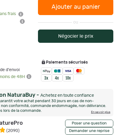
Ajouter au panier
ans frais
ou
Négocier le prix
Paiements sécurisés
de d'envoi
 moins de 48H
ion NaturaBuy
-
Achetez en toute confiance
arantit votre achat pendant 30 jours en cas de non-
n, non conformité, commande endommagée, non délivrance.
és lors de la commande.
En savoir plus
aturePro
Poser une question
(
2090
)
Demander une reprise