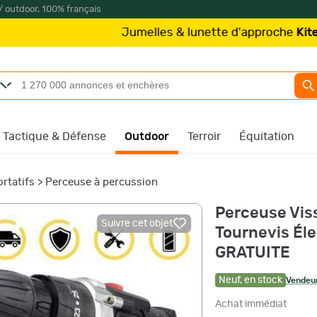
/ outdoor, 100% français
Jumelles & lunette d'approche
Kite Optics
à part
Tactique & Défense
Outdoor
Terroir
Équitation
ortatifs
>
Perceuse à percussion
Perceuse Viss
Suivre cet objet
Tournevis Él
GRATUITE
Neuf
,
en stock
Vendeur
Achat immédiat