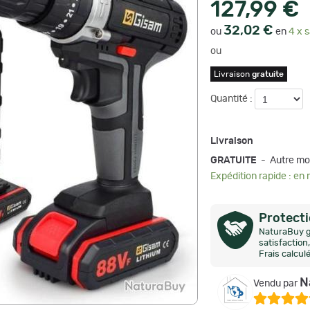
127,99 €
32,02 €
ou
en
4 x s
ou
Livraison
gratuite
Quantité :
Livraison
GRATUITE
- Autre mo
Expédition rapide : en
Protect
NaturaBuy g
satisfactio
Frais calcul
N
Vendu par