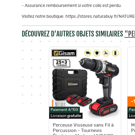
- Assurance remboursement si votre colis est perdu.
Visitez notre boutique: https://stores.naturabuy.fr/NATU
DÉCOUVREZ D'AUTRES OBJETS SIMILAIRES
"PE
-
Paiement 4/10X
Pai
Livraison
gratuite
Liv
Perceuse Visseuse sans Fil à
M
Percussion - Tournevis
P