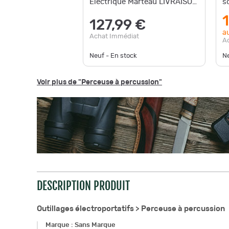
Électrique Marteau LIVRAISON
s
OFFERTE
s
127,99 €
au
Achat Immédiat
A
Neuf - En stock
Ne
Voir plus de "Perceuse à percussion"
DESCRIPTION PRODUIT
Outillages électroportatifs >
Perceuse à percussion
Marque
:
Sans Marque