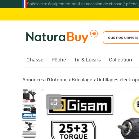
Spécialiste équipement neuf et occasion de chasse / pêche 
Tous nos univers
Chasse
Pêche
Tir & Loisirs
Collection
Annonces d'Outdoor
>
Bricolage
>
Outillages électrop