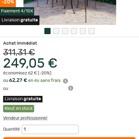
-20%
Paiement 4/10X
Livraison
gratuite
Achat immédiat
311,31 €
249,05 €
économisez 62 € [-20%]
62,27 €
ou
en
4x sans frais
ou
Livraison
gratuite
Neuf
,
en stock
Vendeur professionnel
Quantité