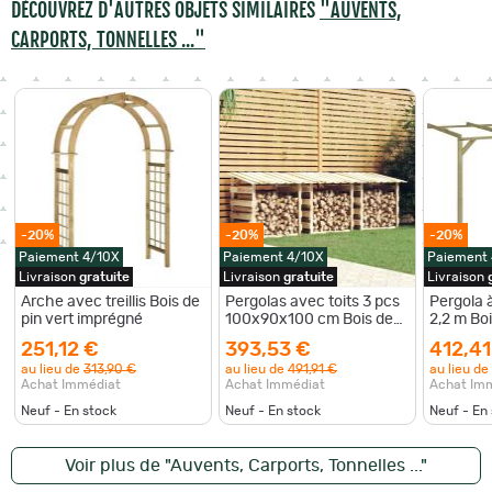
DÉCOUVREZ D'AUTRES OBJETS SIMILAIRES
"AUVENTS,
CARPORTS, TONNELLES ..."
-20%
-20%
-20%
Paiement 4/10X
Paiement 4/10X
Paiement
Livraison
gratuite
Livraison
gratuite
Livraison
Arche avec treillis Bois de
Pergolas avec toits 3 pcs
Pergola à
pin vert imprégné
100x90x100 cm Bois de
2,2 m Bo
pin imprégné
251,12 €
393,53 €
412,41
au lieu de
313,90 €
au lieu de
491,91 €
au lieu de
Achat Immédiat
Achat Immédiat
Achat Im
Neuf - En stock
Neuf - En stock
Neuf - En
Voir plus de "Auvents, Carports, Tonnelles ..."