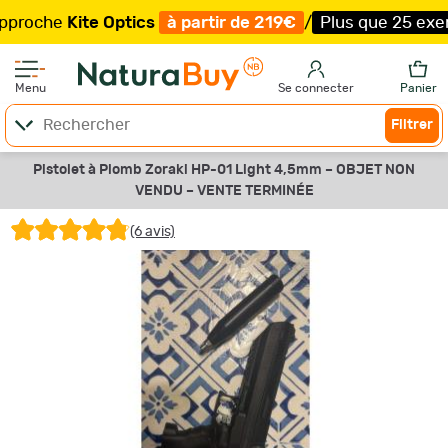
he
Kite Optics
à partir de 219€
/
Plus que 25 exemplaire
Menu
Se connecter
Panier
Filtrer
Pistolet à Plomb Zoraki HP-01 Light 4,5mm –
OBJET NON
VENDU –
VENTE TERMINÉE
(6 avis)