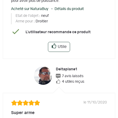
pour avoir plus de puissance.
Acheté sur NaturaBuy – Détails du produit
Etat de l'objet
: neuf
Arme pour
: Droitier
L'utilisateur recommande ce produit
Utile
Deltaplane1
7 avis laissés
4 utiles reçus
le 11/10/2020
Super arme