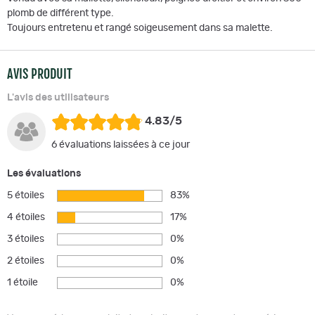
plomb de différent type.
Toujours entretenu et rangé soigeusement dans sa malette.
AVIS PRODUIT
L'avis des utilisateurs
4.83/5
6 évaluations laissées à ce jour
Les évaluations
5 étoiles
83%
4 étoiles
17%
3 étoiles
0%
2 étoiles
0%
1 étoile
0%