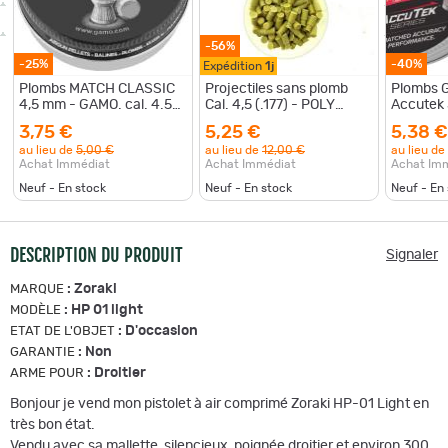
-56%
-25%
-40%
Expédition
1j
Plombs MATCH CLASSIC
Projectiles sans plomb
Plombs 
4,5 mm - GAMO. cal. 4.5
Cal. 4,5 (.177) - POLY
Accutek
mm boite de 250 plombs
MATCH - Boite de 200
boite de
3,75 €
5,25 €
5,38 €
4.5 mm
au lieu de
5,00 €
au lieu de
12,00 €
au lieu de
Achat Immédiat
Achat Immédiat
Achat Im
Neuf - En stock
Neuf - En stock
Neuf - En
DESCRIPTION DU PRODUIT
Signaler
:
Zoraki
MARQUE
:
HP 01 light
MODÈLE
:
D'occasion
ETAT DE L'OBJET
:
Non
GARANTIE
:
Droitier
ARME POUR
Bonjour je vend mon pistolet à air comprimé Zoraki HP-01 Light en
très bon état.
Vendu avec sa mallette, silencieux, poignée droitier et environ 300