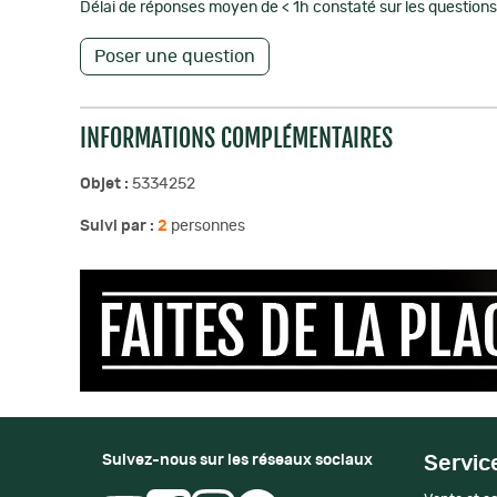
Délai de réponses moyen de < 1h constaté sur les questions 
Poser une question
INFORMATIONS COMPLÉMENTAIRES
Objet :
5334252
Suivi par :
2
personnes
Suivez-nous sur les réseaux sociaux
Servic