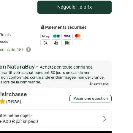
Négocier le prix
Paiements sécurisés
Relais
posés
 moins de 48H
ion NaturaBuy
-
Achetez en toute confiance
arantit votre achat pendant 30 jours en cas de non-
n, non conformité, commande endommagée, non délivrance.
és lors de la commande.
En savoir plus
oisirchasse
Poser une question
(
31988
)
t le même objet :
+ 9,00 € par snipe60