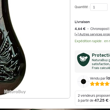
Quantité :
Livraison
4,64 €
- Chronopost 
[+] Autres services pro
Expédition rapide : en
Protect
NaturaBuy g
satisfactio
Frais calcul
l
Vendu par
2 vendeurs proposen
47,25 €
à partir de