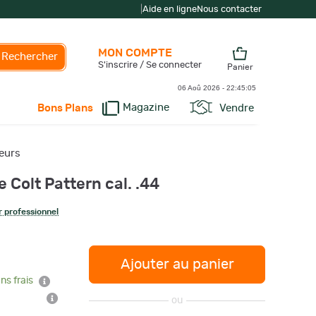
|
Aide en ligne
Nous contacter
MON COMPTE
Rechercher
S'inscrire / Se connecter
Panier
06 Aoû 2026 -
22:45:05
Magazine
Vendre
Bons Plans
seurs
 Colt Pattern cal. .44
 professionnel
Ajouter au panier
ns frais
ou