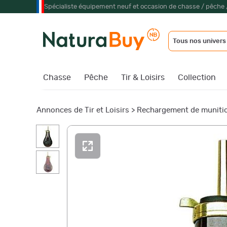
Spécialiste équipement neuf et occasion de chasse / pêche 
Tous nos univers
Chasse
Pêche
Tir & Loisirs
Collection
Annonces de Tir et Loisirs
>
Rechargement de muniti