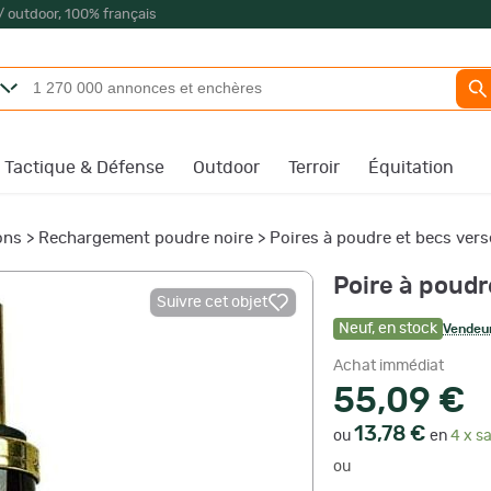
/ outdoor, 100% français
Tactique & Défense
Outdoor
Terroir
Équitation
ons
>
Rechargement poudre noire
>
Poires à poudre et becs ver
Poire à poudre
Suivre cet objet
Neuf
,
en stock
Vendeur
Achat immédiat
55,09 €
13,78 €
ou
en
4 x sa
ou