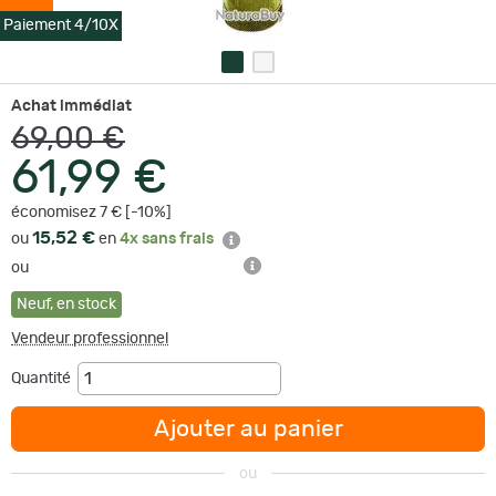
Paiement 4/10X
Achat immédiat
69,00 €
61,99 €
économisez 7 € [-10%]
15,52 €
ou
en
4x sans frais
ou
Neuf
,
en stock
Vendeur professionnel
Quantité
Ajouter au panier
ou