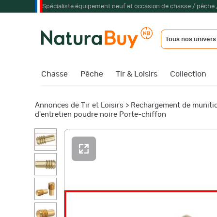
Spécialiste équipement neuf et occasion de chasse / pêche 
Tous nos univers
Chasse
Pêche
Tir & Loisirs
Collection
Annonces de Tir et Loisirs
>
Rechargement de muniti
d'entretien poudre noire Porte-chiffon