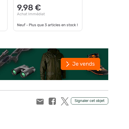
9,00
9,98 €
Achat Im
Achat Immédiat
Neuf - De
Neuf - Plus que
3
articles en stock !
disponible
Signaler cet objet