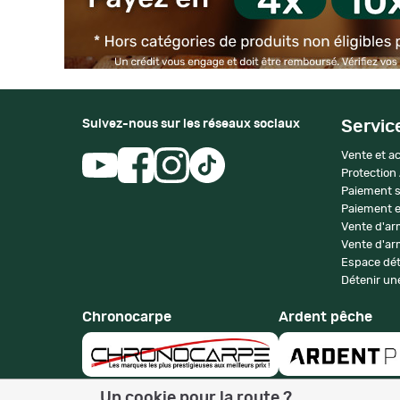
Suivez-nous sur les réseaux sociaux
Servic
Vente et ac
Protection
Paiement s
Paiement e
Vente d'ar
Vente d'arm
Espace dét
Détenir une
Chronocarpe
Ardent pêche
Un cookie pour la route ?