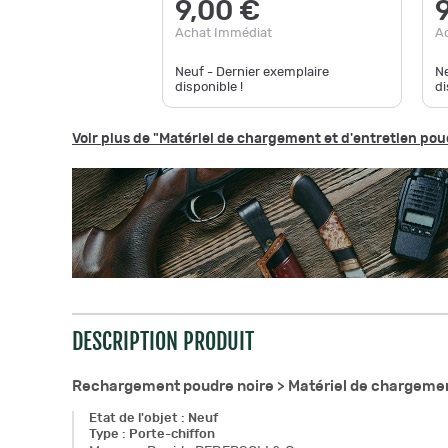
9,00 €
Achat Immédiat
A
Neuf - Dernier exemplaire
Ne
disponible !
di
Voir plus de "Matériel de chargement et d'entretien pou
DESCRIPTION PRODUIT
Rechargement poudre noire >
Matériel de chargemen
Etat de l'objet
:
Neuf
Type
:
Porte-chiffon