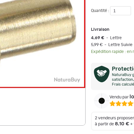
Quantité :
Livraison
4,69 €
- Lettre
5,99 € - Lettre Suivie
Expédition rapide : en
Protect
NaturaBuy g
satisfactio
Frais calcul
l
Vendu par
2 vendeurs proposen
8,10 €
à partir de
+ 