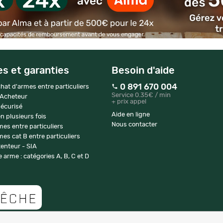
es et garanties
Besoin d'aide
0 891 670 004
hat d'armes entre particuliers
Service 0.35€ / min
 Acheteur
+ prix appel
écurisé
Aide en ligne
n plusieurs fois
Nous contacter
mes entre particuliers
es cat B entre particuliers
enteur - SIA
 arme : catégories A, B, C et D