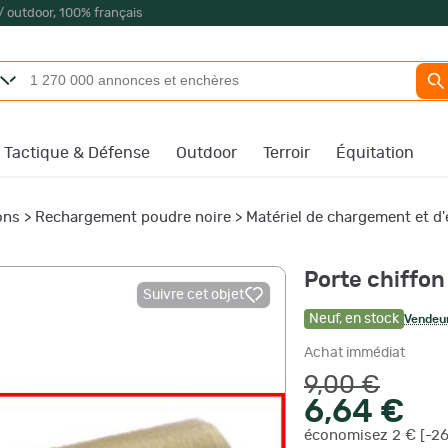
/ outdoor, 100% français
Tactique & Défense
Outdoor
Terroir
Équitation
ons
>
Rechargement poudre noire
>
Matériel de chargement et d'
Porte chiffon
Suivre cet objet
Neuf
,
en stock
Vendeur
Achat immédiat
9,00 €
6,64 €
économisez 2 € [-2