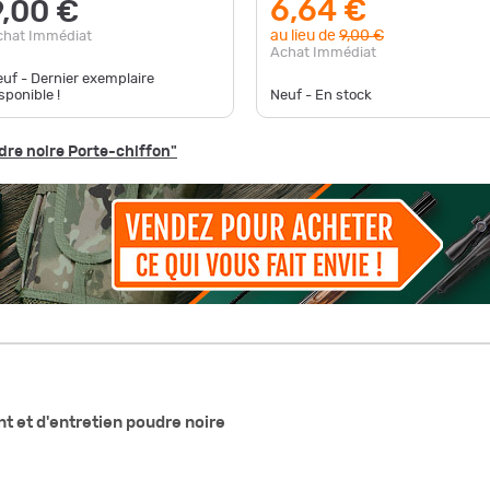
6,64 €
9,00 €
au lieu de
9,00 €
chat Immédiat
Achat Immédiat
uf - Dernier exemplaire
sponible !
Neuf - En stock
dre noire Porte-chiffon"
t et d'entretien poudre noire