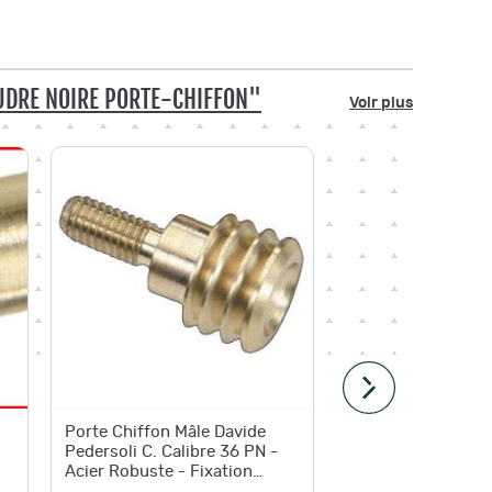
UDRE NOIRE PORTE-CHIFFON"
Voir plus
Porte Chiffon Mâle Davide
Porte ch
Pedersoli C. Calibre 36 PN -
calibres
Acier Robuste - Fixation
Sécurisée - Accessoi