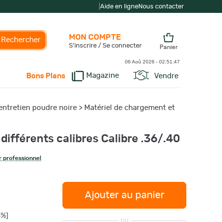
|
Aide en ligne
Nous contacter
MON COMPTE
Rechercher
S'inscrire / Se connecter
Panier
06 Aoû 2026 -
02:51:48
Magazine
Vendre
Bons Plans
entretien poudre noire
>
Matériel de chargement et
 différents calibres Calibre .36/.40
 professionnel
Ajouter au panier
6%]
ou