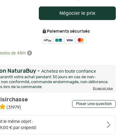
Négocier le prix
Paiements sécurisés
 moins de 48H
ion NaturaBuy
-
Achetez en toute confiance
arantit votre achat pendant 30 jours en cas de non-
n, non conformité, commande endommagée, non délivrance.
és lors de la commande.
En savoir plus
oisirchasse
Poser une question
(
31979
)
t le même objet :
9,00 € par snipe60