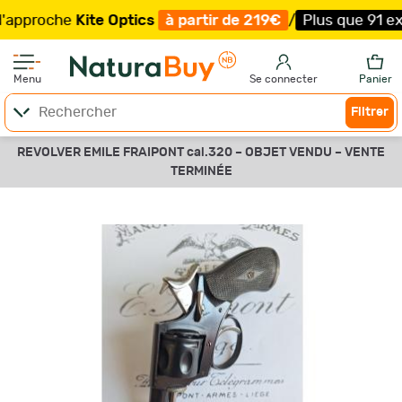
pproche
Kite Optics
à partir de 219€
/
Plus que 91 exemp
Menu
Se connecter
Panier
Filtrer
REVOLVER EMILE FRAIPONT cal.320 –
OBJET VENDU –
VENTE
TERMINÉE