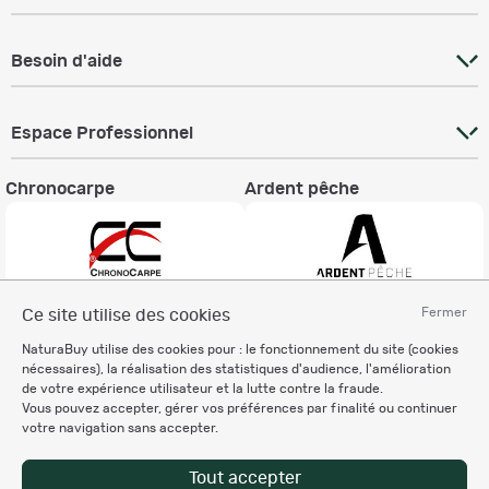
Besoin d'aide
Espace Professionnel
Chronocarpe
Ardent pêche
Fermer
Ce site utilise des cookies
Informations légales
NaturaBuy utilise des cookies pour : le fonctionnement du site (cookies
Charte éthique
nécessaires), la réalisation des statistiques d'audience, l'amélioration
Mentions légales
de votre expérience utilisateur et la lutte contre la fraude.
Vous pouvez accepter, gérer vos préférences par finalité ou continuer
Règlement & Conditions d'utilisation
votre navigation sans accepter.
Politique de protection
des données personnelles
Tout accepter
Personnalisation des cookies