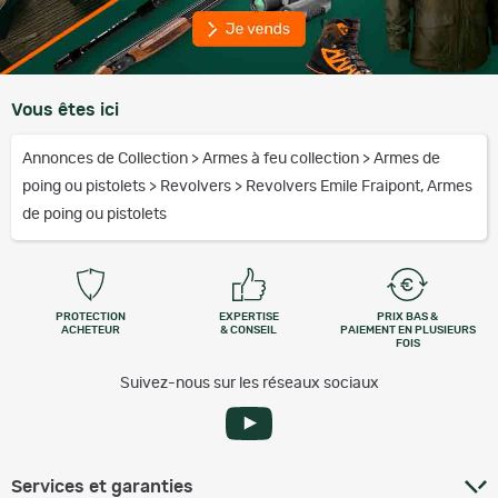
Vous êtes ici
Annonces de Collection
>
Armes à feu collection
>
Armes de
poing ou pistolets
>
Revolvers
>
Revolvers Emile Fraipont, Armes
de poing ou pistolets
PROTECTION
EXPERTISE
PRIX BAS &
ACHETEUR
& CONSEIL
PAIEMENT EN PLUSIEURS
FOIS
Suivez-nous sur les réseaux sociaux
Services et garanties