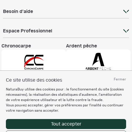
Besoin d'aide
Espace Professionnel
Chronocarpe
Ardent pêche
Fermer
Ce site utilise des cookies
Informations légales
NaturaBuy utilise des cookies pour : le fonctionnement du site (cookies
Charte éthique
nécessaires), la réalisation des statistiques d'audience, l'amélioration
Mentions légales
de votre expérience utilisateur et la lutte contre la fraude.
Vous pouvez accepter, gérer vos préférences par finalité ou continuer
Règlement & Conditions d'utilisation
votre navigation sans accepter.
Politique de protection
des données personnelles
Tout accepter
Personnalisation des cookies