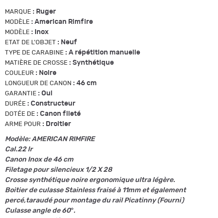
:
Ruger
MARQUE
:
American Rimfire
MODÈLE
:
Inox
MODÈLE
:
Neuf
ETAT DE L'OBJET
:
A répétition manuelle
TYPE DE CARABINE
:
Synthétique
MATIÈRE DE CROSSE
:
Noire
COULEUR
:
46 cm
LONGUEUR DE CANON
:
Oui
GARANTIE
:
Constructeur
DURÉE
:
Canon fileté
DOTÉE DE
:
Droitier
ARME POUR
Modèle: AMERICAN RIMFIRE
Cal.22 lr
Canon Inox de 46 cm
Filetage pour silencieux 1/2 X 28
Crosse synthétique noire ergonomique ultra légère.
Boitier de culasse Stainless fraisé à 11mm et également
percé,taraudé pour montage du rail Picatinny (Fourni)
Culasse angle de 60°.