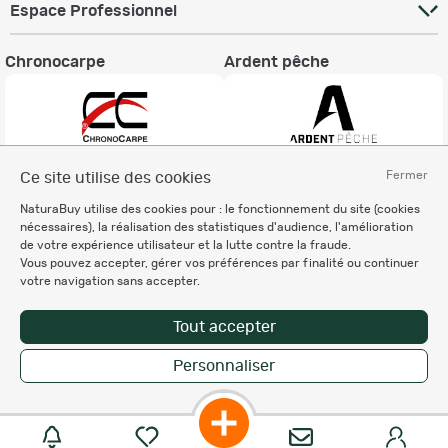
Espace Professionnel
Chronocarpe
Ardent pêche
Fermer
Ce site utilise des cookies
Informations légales
NaturaBuy utilise des cookies pour : le fonctionnement du site (cookies
Charte éthique
nécessaires), la réalisation des statistiques d'audience, l'amélioration
Mentions légales
de votre expérience utilisateur et la lutte contre la fraude.
Vous pouvez accepter, gérer vos préférences par finalité ou continuer
Règlement & Conditions d'utilisation
votre navigation sans accepter.
Politique de protection
des données personnelles
Tout accepter
Personnalisation des cookies
Personnaliser
Copyright © 2007-2026 NaturaBuy. Tous droits réservés. N°CNIL: 1239459.
Les marques commerciales mentionnées appartiennent à leurs propriétaires
respectifs in 0.067 s
Suggestions de recherche