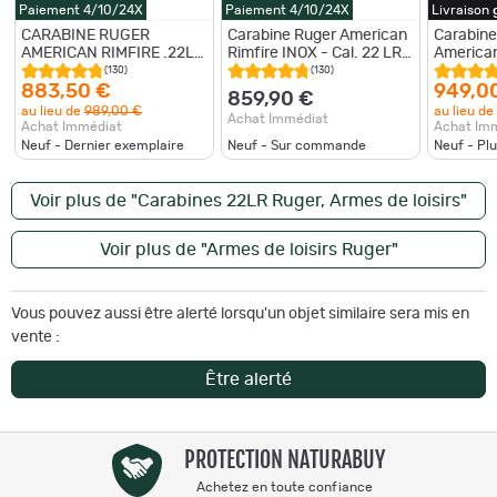
Paiement 4/10/24X
Paiement 4/10/24X
Livraison
CARABINE RUGER
Carabine Ruger American
Carabine
AMERICAN RIMFIRE .22LR
Rimfire INOX - Cal. 22 LR -
American
NOIRE CANON INOX
Filetage 1/2x28
synthéti
(130)
(130)
canon 4
883,50 €
949,0
859,90 €
au lieu de
989,00 €
au lieu de
Achat Immédiat
Achat Immédiat
Achat Im
Neuf - Dernier exemplaire
Neuf - Sur commande
Neuf - Pl
Voir plus de "Carabines 22LR Ruger, Armes de loisirs"
Voir plus de "Armes de loisirs Ruger"
Vous pouvez aussi être alerté lorsqu'un objet similaire sera mis en
vente :
Être alerté
PROTECTION NATURABUY
Achetez en toute confiance