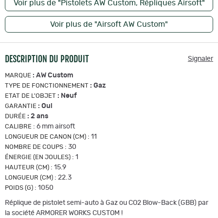
Voir plus de "Pistolets AW Custom, Répliques Airsoft"
Voir plus de "Airsoft AW Custom"
DESCRIPTION DU PRODUIT
Signaler
:
AW Custom
MARQUE
:
Gaz
TYPE DE FONCTIONNEMENT
:
Neuf
ETAT DE L'OBJET
:
Oui
GARANTIE
:
2 ans
DURÉE
:
6 mm airsoft
CALIBRE
:
11
LONGUEUR DE CANON (CM)
:
30
NOMBRE DE COUPS
:
1
ÉNERGIE (EN JOULES)
:
15.9
HAUTEUR (CM)
:
22.3
LONGUEUR (CM)
:
1050
POIDS (G)
Réplique de pistolet semi-auto à Gaz ou CO2 Blow-Back (GBB) par
la société ARMORER WORKS CUSTOM !