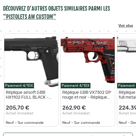
DÉCOUVREZ D'AUTRES OBJETS SIMILAIRES PARMI LES
"PISTOLETS AW CUSTOM"
Voir plus
Paiement 4/10X
Paiement 4/10X
Paiement
Réplique airsoft GBB
Réplique GBB VX7302 DP
Réplique
HX1102 FULL BLACK -
rouge et noir - Réplique
full meta
Pistolet
GBB VX7 DR rouge et noir
205,70 €
262,90 €
224,3
Achat Immédiat
Achat Immédiat
Achat Im
Neuf - Sur commande
Neuf - Sur commande
Neuf - De