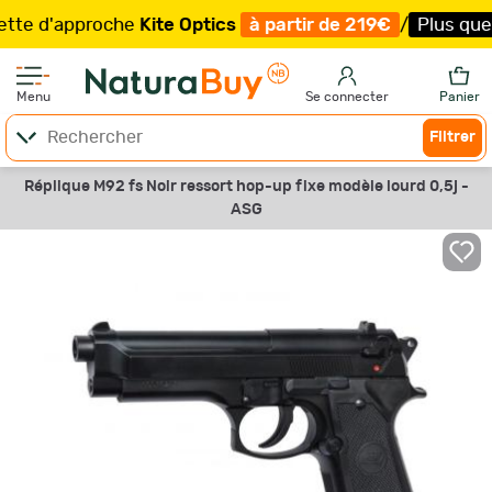
 d'approche
Kite Optics
à partir de 219€
/
Plus que 100
Menu
Se connecter
Panier
Filtrer
Réplique M92 fs Noir ressort hop-up fixe modèle lourd 0,5j -
ASG