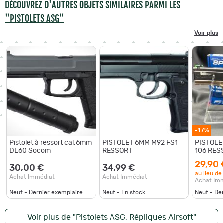
DÉCOUVREZ D'AUTRES OBJETS SIMILAIRES PARMI LES
"PISTOLETS ASG"
Voir plus
-17%
Pistolet à ressort cal.6mm
PISTOLET 6MM M92 FS1
PISTOLE
DL60 Socom
RESSORT
106 RES
- AIRSO
29,90 
30,00 €
34,99 €
au lieu de
Achat Immédiat
Achat Immédiat
Achat Im
Neuf - Dernier exemplaire
Neuf - En stock
Neuf - De
Voir plus de "Pistolets ASG, Répliques Airsoft"