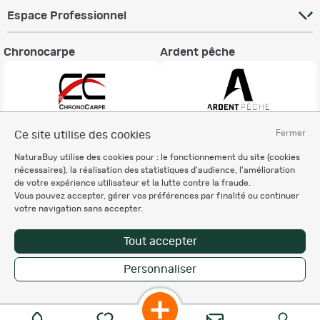
Espace Professionnel
Chronocarpe
Ardent pêche
Fermer
Ce site utilise des cookies
Informations légales
NaturaBuy utilise des cookies pour : le fonctionnement du site (cookies
Charte éthique
nécessaires), la réalisation des statistiques d'audience, l'amélioration
Mentions légales
de votre expérience utilisateur et la lutte contre la fraude.
Vous pouvez accepter, gérer vos préférences par finalité ou continuer
Règlement & Conditions d'utilisation
votre navigation sans accepter.
Politique de protection
des données personnelles
Tout accepter
Personnalisation des cookies
Personnaliser
Copyright © 2007-2026 NaturaBuy. Tous droits réservés. N°CNIL: 1239459.
Les marques commerciales mentionnées appartiennent à leurs propriétaires
respectifs in 0.046 s
Suggestions de recherche