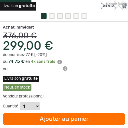
Livraison
gratuite
Achat immédiat
376,00 €
299,00 €
économisez 77 € [-20%]
74,75 €
ou
en
4x sans frais
ou
Livraison
gratuite
Neuf
,
en stock
Vendeur professionnel
Quantité
Ajouter au panier