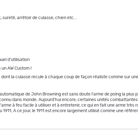
sureté, arrêtoir de culasse, chien etc...
el d'utilisation
s un AW Custom !
e dont la culasse recule à chaque coup de façon réaliste comme sur une
utomatique de John Browning est sans doute l'arme de poing la plus populai
lus connu dans monde; Aujourd'hui encore, certaines unités combattantes d
arme à feu facile à utiliser et à entretenir, ce qui en fait une arme très
u 1911; A ce jour, le 1911 est encore largement utilisé comme une référ