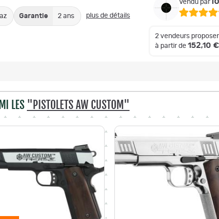
l
Vendu par
plus de détails
az
Garantie
2 ans
2 vendeurs proposen
152,10 €
à partir de
MI LES
"PISTOLETS AW CUSTOM"