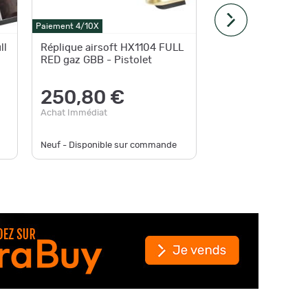
-11%
Paiement 4/10X
Paiement 4
ll
Réplique airsoft HX1104 FULL
Répliqu
RED gaz GBB - Pistolet
Erso P08
161,
250,80 €
au lieu d
Achat Immédiat
Achat Im
Neuf - Disponible sur commande
Neuf - Pl