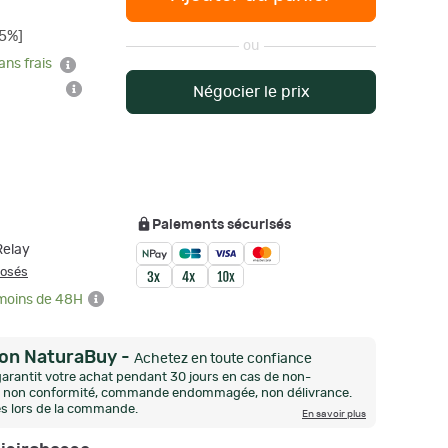
15%]
ou
ans frais
Négocier le prix
Paiements sécurisés
Relay
posés
 moins de 48H
ion NaturaBuy
-
Achetez en toute confiance
arantit votre achat pendant 30 jours en cas de non-
n, non conformité, commande endommagée, non délivrance.
és lors de la commande.
En savoir plus