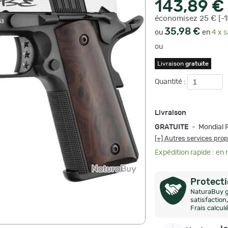
143,89 €
économisez 25 € [-
35,98 €
ou
en
4 x s
ou
Livraison
gratuite
Quantité :
Livraison
GRATUITE
- Mondial 
[+] Autres services pro
Expédition rapide : en
Protect
NaturaBuy g
satisfactio
Frais calcul