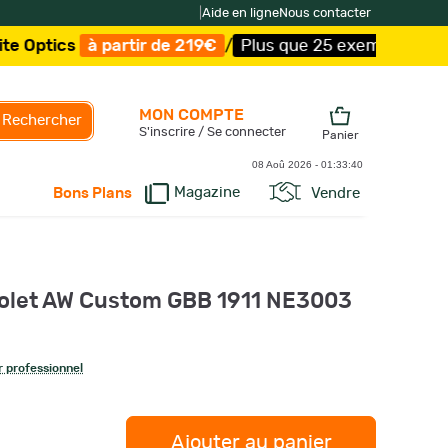
|
Aide en ligne
Nous contacter
à partir de 219€
/
Plus que 25 exemplaires !
/
Livraison 
MON COMPTE
Rechercher
S'inscrire / Se connecter
Panier
08 Aoû 2026 -
01:33:41
Magazine
Vendre
Bons Plans
tolet AW Custom GBB 1911 NE3003
z
 professionnel
Ajouter au panier