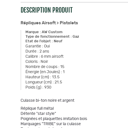
DESCRIPTION PRODUIT
Répliques Airsoft >
Pistolets
Marque
:
AW Custom
Type de fonctionnement
:
Gaz
Etat de l'objet
:
Neuf
Garantie
:
Oui
Durée
:
2 ans
Calibre
:
6 mm airsoft
Coloris
:
Noir
Nombre de coups
:
15
Énergie (en Joules)
:
1
Hauteur (cm)
:
13.5
Longueur (cm)
:
21.5
Poids (g)
:
930
Culasse bi-ton noire et argent
Réplique full métal
Détente "star style"
Poignées et plaquettes imitation bois
Marquages "TRIBE" sur la culasse