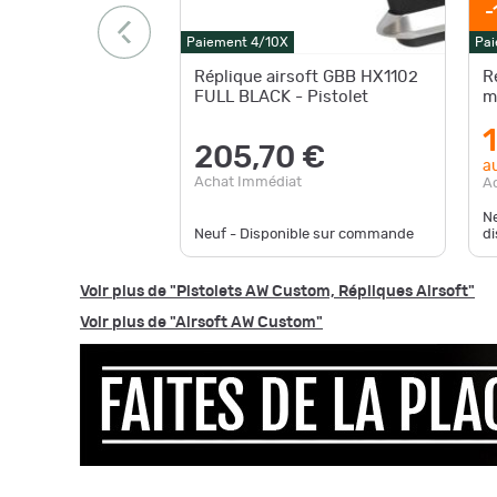
-
Paiement 4/10X
Pai
Réplique airsoft GBB HX1102
R
FULL BLACK - Pistolet
m
205,70 €
au
Achat Immédiat
A
Ne
Neuf - Disponible sur commande
di
Voir plus de "Pistolets AW Custom, Répliques Airsoft"
Voir plus de "Airsoft AW Custom"