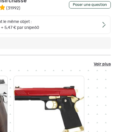
oisirchasse
Poser une question
(
31992
)
t le même objet :
+ 5,47 € par snipe60
Voir plus