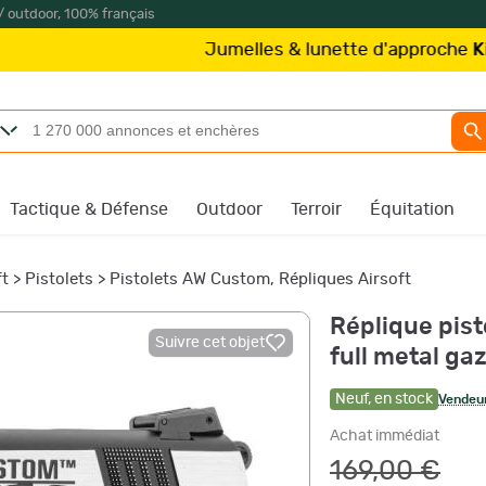
/ outdoor, 100% français
Jumelles & lunette d'approche
Kite Optics
Tactique & Défense
Outdoor
Terroir
Équitation
ft
>
Pistolets
>
Pistolets AW Custom, Répliques Airsoft
Réplique pis
Suivre cet objet
full metal ga
Neuf
,
en stock
Vendeur
Achat immédiat
169,00 €