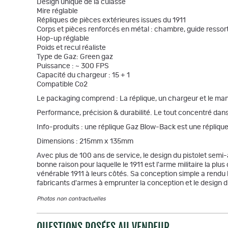
Design unique de la culasse
Mire réglable
Répliques de pièces extérieures issues du 1911
Corps et pièces renforcés en métal : chambre, guide ressort, 
Hop-up réglable
Poids et recul réaliste
Type de Gaz: Green gaz
Puissance : ~ 300 FPS
Capacité du chargeur : 15 + 1
Compatible Co2
Le packaging comprend : La réplique, un chargeur et le manu
Performance, précision & durabilité. Le tout concentré dan
Info-produits : une réplique Gaz Blow-Back est une répliqu
Dimensions : 215mm x 135mm
Avec plus de 100 ans de service, le design du pistolet semi-a
bonne raison pour laquelle le 1911 est l'arme militaire la p
vénérable 1911 à leurs côtés. Sa conception simple a rendu l'
fabricants d'armes à emprunter la conception et le design d
Photos non contractuelles
QUESTIONS POSÉES AU VENDEUR