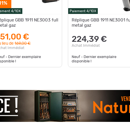
11%
ement 4/10X
Paiement 4/10X
éplique GBB 1911 NE3003 full
Réplique GBB 1911 NE3001 fu
etal gaz
metal gaz
151,00 €
224,39 €
 lieu de
169,00 €
Achat Immédiat
chat Immédiat
uf - Dernier exemplaire
Neuf - Dernier exemplaire
sponible !
disponible !