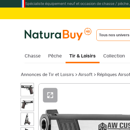
Spécialiste équipement neuf et occasion de chasse / pêche 
Tous nos univers
Chasse
Pêche
Tir & Loisirs
Collection
Annonces de Tir et Loisirs
>
Airsoft
>
Répliques Airso