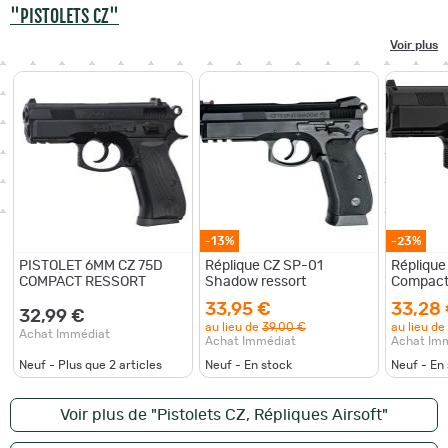
"PISTOLETS CZ"
Voir plus
-13%
-23%
PISTOLET 6MM CZ 75D
Réplique CZ SP-01
Réplique
COMPACT RESSORT
Shadow ressort
Compact 
33,95 €
33,28
32,99 €
au lieu de
39,00 €
au lieu de
Achat Immédiat
Achat Immédiat
Achat Im
Neuf - Plus que
2
articles
Neuf - En stock
Neuf - En
Voir plus de "Pistolets CZ, Répliques Airsoft"