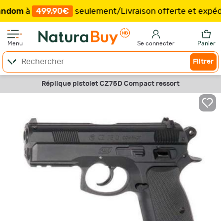
m
à
499,90€
seulement
/
Livraison offerte et expédition
Menu
Se connecter
Panier
Filtrer
Réplique pistolet CZ75D Compact ressort