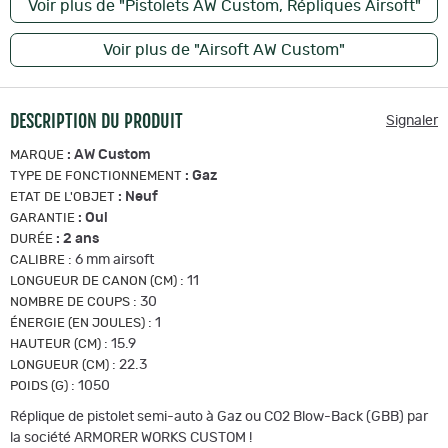
Voir plus de "Pistolets AW Custom, Répliques Airsoft"
Voir plus de "Airsoft AW Custom"
DESCRIPTION DU PRODUIT
Signaler
:
AW Custom
MARQUE
:
Gaz
TYPE DE FONCTIONNEMENT
:
Neuf
ETAT DE L'OBJET
:
Oui
GARANTIE
:
2 ans
DURÉE
:
6 mm airsoft
CALIBRE
:
11
LONGUEUR DE CANON (CM)
:
30
NOMBRE DE COUPS
:
1
ÉNERGIE (EN JOULES)
:
15.9
HAUTEUR (CM)
:
22.3
LONGUEUR (CM)
:
1050
POIDS (G)
Réplique de pistolet semi-auto à Gaz ou CO2 Blow-Back (GBB) par
la société ARMORER WORKS CUSTOM !