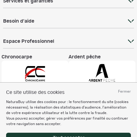
Services et garanties
Besoin d'aide
Espace Professionnel
Chronocarpe
Ardent pêche
Fermer
Ce site utilise des cookies
Informations légales
NaturaBuy utilise des cookies pour : le fonctionnement du site (cookies
Charte éthique
nécessaires), la réalisation des statistiques d'audience, l'amélioration
Mentions légales
de votre expérience utilisateur et la lutte contre la fraude.
Vous pouvez accepter, gérer vos préférences par finalité ou continuer
Règlement & Conditions d'utilisation
votre navigation sans accepter.
Politique de protection
des données personnelles