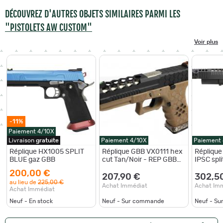
DÉCOUVREZ D'AUTRES OBJETS SIMILAIRES PARMI LES
"PISTOLETS AW CUSTOM"
Voir plus
-11%
Paiement 4/10X
Livraison
gratuite
Paiement 4/10X
Paiement
Réplique HX1005 SPLIT
Réplique GBB VX0111 hex
Répliqu
BLUE gaz GBB
cut Tan/Noir - REP GBB
IPSC spli
AW VX0111 HEX CUT - TAN
superco
200,00 €
!! px NET !!
207,90 €
302,5
au lieu de
225,00 €
Achat Immédiat
Achat Im
Achat Immédiat
Neuf - En stock
Neuf - Sur commande
Neuf - S