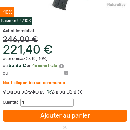
-10%
Paiement 4/10X
Achat immédiat
246,00 €
221,40 €
économisez 25 € [-10%]
55,35 €
ou
en
4x sans frais
ou
Neuf
,
disponible sur commande
Vendeur professionnel
Armurier Certifié
Quantité
Ajouter au panier
ou