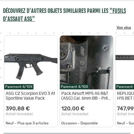
DÉCOUVREZ D'AUTRES OBJETS SIMILAIRES PARMI LES
"FUSILS
D'ASSAUT ASG"
Voir plus
Paiement 4/10X
Paiement 4/10X
Paiement
ASG CZ Scorpion EVO 3 A1
Pack Airsoft MP5 A5 B&T
REPLIQ
Sportline Value Pack
(ASG) Cal. 6mm BB - Prêt
H15 BET
à jouer + Chargeur de
batterie A3 NiMH
390,88 €
120,00 €
747,99
Achat Immédiat
Achat Immédiat
Achat Im
Neuf - Plus que
3
articles
Occasion - Disponible
Neuf - S