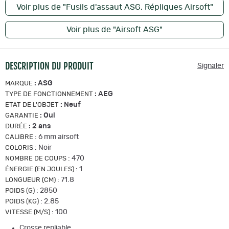
Voir plus de "Fusils d'assaut ASG, Répliques Airsoft"
Voir plus de "Airsoft ASG"
DESCRIPTION DU PRODUIT
Signaler
:
ASG
MARQUE
:
AEG
TYPE DE FONCTIONNEMENT
:
Neuf
ETAT DE L'OBJET
:
Oui
GARANTIE
:
2 ans
DURÉE
:
6 mm airsoft
CALIBRE
:
Noir
COLORIS
:
470
NOMBRE DE COUPS
:
1
ÉNERGIE (EN JOULES)
:
71.8
LONGUEUR (CM)
:
2850
POIDS (G)
:
2.85
POIDS (KG)
:
100
VITESSE (M/S)
Crosse repliable