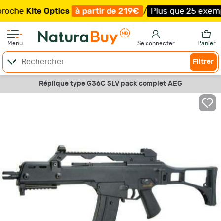
he
Kite Optics
à partir de 219€
/
Plus que 25 exemplaire
Menu
Se connecter
Panier
Filtrer
Réplique type G36C SLV pack complet AEG