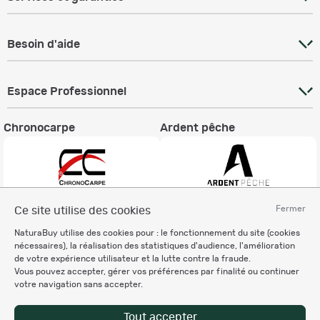
Besoin d'aide
Espace Professionnel
Chronocarpe
Ardent pêche
Fermer
Ce site utilise des cookies
Informations légales
NaturaBuy utilise des cookies pour : le fonctionnement du site (cookies
Charte éthique
nécessaires), la réalisation des statistiques d'audience, l'amélioration
Mentions légales
de votre expérience utilisateur et la lutte contre la fraude.
Vous pouvez accepter, gérer vos préférences par finalité ou continuer
Règlement & Conditions d'utilisation
votre navigation sans accepter.
Politique de protection
des données personnelles
Tout accepter
Personnalisation des cookies