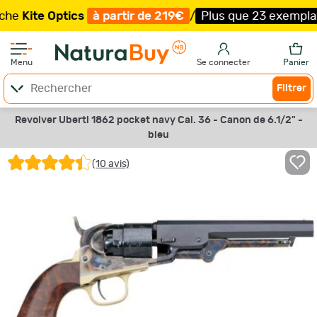
ite Optics
à partir de 219€
/
Plus que 23 exemplaires !
Menu
Se connecter
Panier
Filtrer
Revolver Uberti 1862 pocket navy Cal. 36 - Canon de 6.1/2" -
bleu
(10 avis)