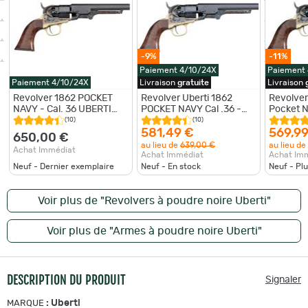
-9%
-11%
Paiement 4/10/24X
Paiement
Paiement 4/10/24X
Livraison
gratuite
Livraison
Revolver 1862 POCKET
Revolver Uberti 1862
Revolver
NAVY - Cal. 36 UBERTI
POCKET NAVY Cal .36 -
Pocket N
REVOLVER 1862 POCKET
Canon de 6.1/2"
(10)
(10)
NAVY Cal. 36
581,49 €
569,99
650,00 €
au lieu de
639,00 €
au lieu de
Achat Immédiat
Achat Immédiat
Achat Im
Neuf - Dernier exemplaire
Neuf - En stock
Neuf - Pl
Voir plus de "Revolvers à poudre noire Uberti"
Voir plus de "Armes à poudre noire Uberti"
DESCRIPTION DU PRODUIT
Signaler
:
Uberti
MARQUE