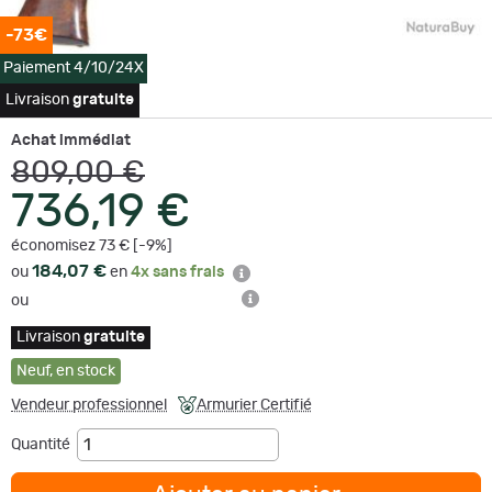
-73€
Paiement 4/10/24X
Livraison
gratuite
Achat immédiat
809,00 €
736,19 €
économisez 73 € [-9%]
184,07 €
ou
en
4x sans frais
ou
Livraison
gratuite
Neuf
,
en stock
Vendeur professionnel
Armurier Certifié
Quantité