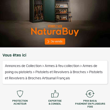
Vous êtes ici
Annonces de Collection
>
Armes à feu collection
>
Armes de
poing ou pistolets
>
Pistolets et Revolvers à Broches
>
Pistolets
et Revolvers à Broches Artisanal Français
PROTECTION
EXPERTISE
PRIX BAS &
ACHETEUR
& CONSEIL
PAIEMENT EN PLUSIEURS
FOIS