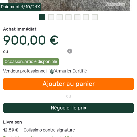
Paiement 4/10/24X
Achat immédiat
900,00 €
ou
Occasion
,
article disponible
Vendeur professionnel
Armurier Certifié
Ajouter au panier
ou
Négocier le prix
Livraison
12,59 €
- Colissimo contre signature