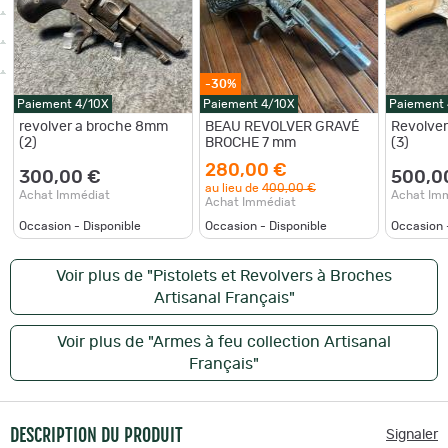
-30%
Paiement 4/10X
Paiement 4/10X
Paiement
revolver a broche 8mm
BEAU REVOLVER GRAVÉ
Revolver
(2)
BROCHE 7 mm
(3)
280,00 €
300,00 €
500,0
au lieu de
400,00 €
Achat Immédiat
Achat Im
Achat Immédiat
Occasion - Disponible
Occasion - Disponible
Occasion 
Voir plus de "Pistolets et Revolvers à Broches
Artisanal Français"
Voir plus de "Armes à feu collection Artisanal
Français"
DESCRIPTION DU PRODUIT
Signaler