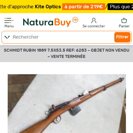
d'approche
Kite Optics
à partir de 219€
/
Plus que 25 e
Menu
Se connecter
Panier
Filtrer
SCHMIDT RUBIN 1889 7.5X53.5 REF: 6283 –
OBJET NON VENDU
–
VENTE TERMINÉE