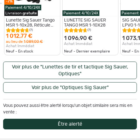
-7%
Paiement 4/10/24X
Livraison
gratuite
Paiement 4/10/24X
Paiement
Lunette Sig Sauer Tango
LUNETTE SIG SAUER
SIG SA
MSR 1-10x28, Réticule
TANGO MSR 1-10X28
LPVO 1-
BDC10 lumineux, livré
(7)
(7)
avec montage
1 012,77 €
1 096,90 €
1 073,
au lieu de
1 089,00 €
Achat Immédiat
Achat Im
Achat Immédiat
Neuf - En stock
Neuf - Dernier exemplaire
Neuf - En
Voir plus de "Lunettes de tir et tactique Sig Sauer,
Optiques"
Voir plus de "Optiques Sig Sauer"
Vous pouvez aussi être alerté lorsqu'un objet similaire sera mis en
vente :
Être alerté