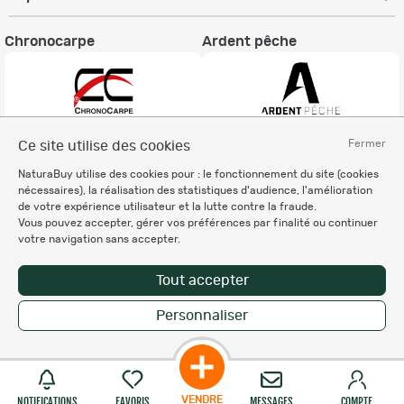
Chronocarpe
Ardent pêche
Fermer
Ce site utilise des cookies
Informations légales
NaturaBuy utilise des cookies pour : le fonctionnement du site (cookies
Charte éthique
nécessaires), la réalisation des statistiques d'audience, l'amélioration
Mentions légales
de votre expérience utilisateur et la lutte contre la fraude.
Vous pouvez accepter, gérer vos préférences par finalité ou continuer
Règlement & Conditions d'utilisation
votre navigation sans accepter.
Politique de protection
des données personnelles
Tout accepter
Personnalisation des cookies
Personnaliser
Copyright © 2007-2026 NaturaBuy. Tous droits réservés. N°CNIL: 1239459.
Les marques commerciales mentionnées appartiennent à leurs propriétaires
respectifs in 0.076 s
Suggestions de recherche
Site NaturaBuy classique
VENDRE
NOTIFICATIONS
FAVORIS
MESSAGES
COMPTE