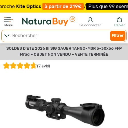
Kite Optics
à partir de 219€
/
Plus que 99 exemplaires 
Menu
Se connecter
Panier
Filtrer
SOLDES D'ETE 2026 !!! SIG SAUER TANGO-MSR 5-30x56 FFP
Mrad –
OBJET NON VENDU –
VENTE TERMINÉE
(7 avis)