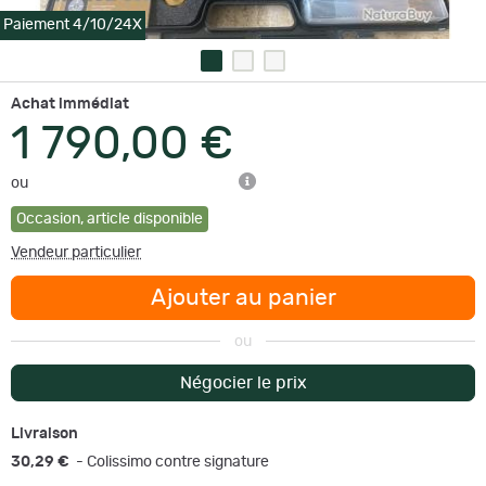
Paiement 4/10/24X
Achat immédiat
1 790,00 €
ou
Occasion
,
article disponible
Vendeur particulier
Ajouter au panier
ou
Négocier le prix
Livraison
30,29 €
- Colissimo contre signature