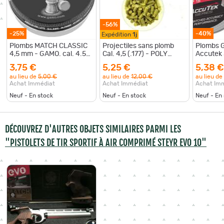
-56%
-25%
-40%
Expédition
1j
Plombs MATCH CLASSIC
Projectiles sans plomb
Plombs 
4,5 mm - GAMO. cal. 4.5
Cal. 4,5 (.177) - POLY
Accutek
mm boite de 250 plombs
MATCH - Boite de 200
boite de
3,75 €
5,25 €
5,38 €
4.5 mm
au lieu de
5,00 €
au lieu de
12,00 €
au lieu de
Achat Immédiat
Achat Immédiat
Achat Im
Neuf - En stock
Neuf - En stock
Neuf - En
DÉCOUVREZ D'AUTRES OBJETS SIMILAIRES PARMI LES
"PISTOLETS DE TIR SPORTIF À AIR COMPRIMÉ STEYR EVO 10"