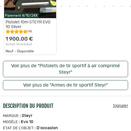
Paiement 4/10/24X
Pistolet 10m STEYR EVO
10 Silver
(16)
1 900,00 €
Achat Immédiat
Neuf - Disponible
Voir plus de "Pistolets de tir sportif à air comprimé
Steyr"
Voir plus de "Armes de tir sportif Steyr"
DESCRIPTION DU PRODUIT
Signaler
:
Steyr
MARQUE
:
Evo 10
MODÈLE
:
D'occasion
ETAT DE L'OBJET