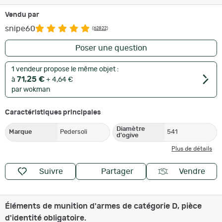
Vendu par
snipe60
(62822)
Poser une question
1 vendeur propose le même objet :
71,25 €
à
+ 4,64 €
par wokman
Caractéristiques principales
Diamètre
Marque
Pedersoli
541
d'ogive
Plus de détails
Suivre
Partager
Vendre
Éléments de munition d'armes de catégorie D, pièce
d'identité obligatoire.