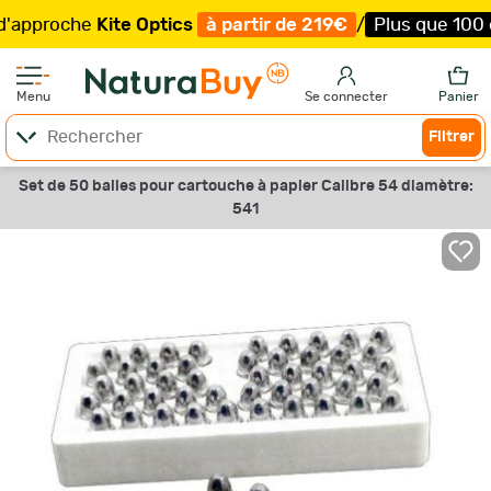
roche
Kite Optics
à partir de 219€
/
Plus que 100 exemp
Menu
Se connecter
Panier
Filtrer
Set de 50 balles pour cartouche à papier Calibre 54 diamètre:
541