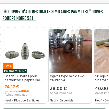
DÉCOUVREZ D'AUTRES OBJETS SIMILAIRES PARMI LES
"OGIVES
POUDRE NOIRE 541"
-24%
Paiement 4/10X
Set de 50 balles pour
Ogives type minié swc
50 ogive
cartouche à papier Cal .54
calibre 54
Sharps 1
(.541)
cartouch
74,17 €
38,00 €
40,00
au lieu de
97,00 €
Achat Immédiat
Achat Im
Achat Immédiat
Neuf - Plus que
3
articles
Neuf - Disponible
Neuf - Di