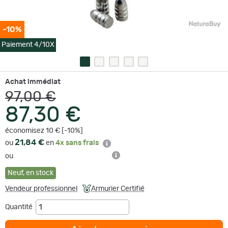
-10%
Paiement 4/10X
Achat immédiat
97,00 €
87,30 €
économisez 10 € [-10%]
21,84 €
ou
en
4x sans frais
ou
Neuf
,
en stock
Vendeur professionnel
Armurier Certifié
Quantité