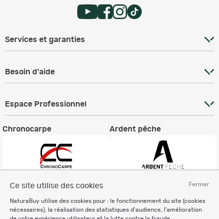
Services et garanties
Besoin d'aide
Espace Professionnel
Chronocarpe
Ardent pêche
Fermer
Ce site utilise des cookies
Informations légales
NaturaBuy utilise des cookies pour : le fonctionnement du site (cookies
Charte éthique
nécessaires), la réalisation des statistiques d'audience, l'amélioration
Mentions légales
de votre expérience utilisateur et la lutte contre la fraude.