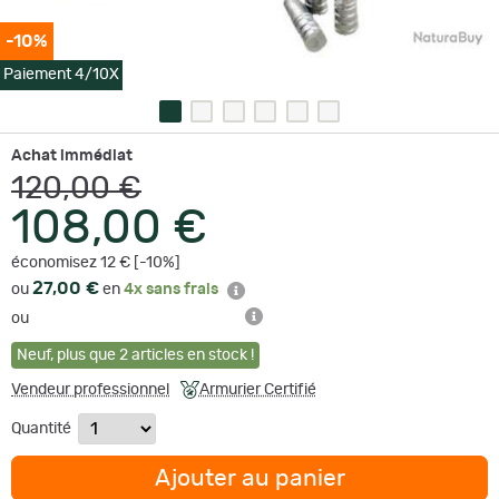
-10%
Paiement 4/10X
Achat immédiat
120,00 €
108,00 €
économisez 12 € [-10%]
27,00 €
ou
en
4x sans frais
ou
Neuf
,
plus que
2
articles en stock !
Vendeur professionnel
Armurier Certifié
Quantité
Ajouter au panier