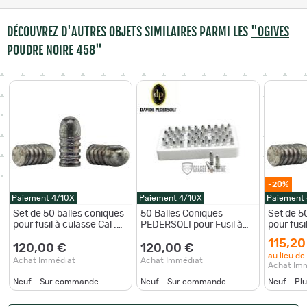
DÉCOUVREZ D'AUTRES OBJETS SIMILAIRES PARMI LES
"OGIVES
POUDRE NOIRE 458"
-20%
Paiement 4/10X
Paiement 4/10X
Paiement
Set de 50 balles coniques
50 Balles Coniques
Set de 5
pour fusil à culasse Cal .45
PEDERSOLI pour Fusil à
pour fusi
(.458)
Culasse Cal .45 458"
(.458)
115,20
120,00 €
120,00 €
au lieu de
Achat Immédiat
Achat Immédiat
Achat Im
Neuf - Sur commande
Neuf - Sur commande
Neuf - Pl