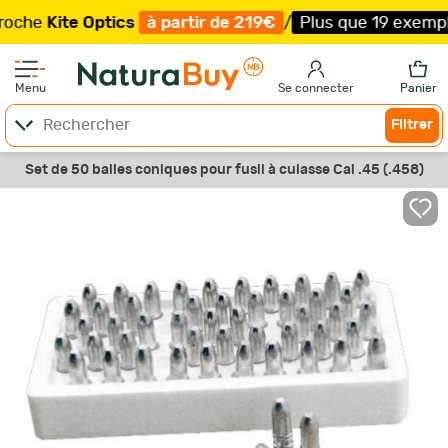
e
Kite Optics
à partir de 219€
/
Plus que 19 exemplaires 
Menu
Se connecter
Panier
Filtrer
Set de 50 balles coniques pour fusil à culasse Cal .45 (.458)