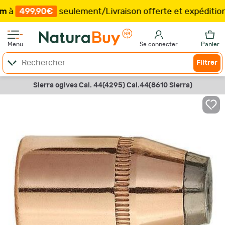
99,90€
seulement
/
Livraison offerte et expédition
sou
Menu
Se connecter
Panier
Filtrer
Sierra ogives Cal. 44(4295) Cal.44(8610 Sierra)