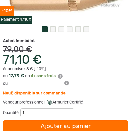
-10%
Paiement 4/10X
Achat immédiat
79,00 €
71,10 €
économisez 8 € [-10%]
17,79 €
ou
en
4x sans frais
ou
Neuf
,
disponible sur commande
Vendeur professionnel
Armurier Certifié
Quantité
Ajouter au panier