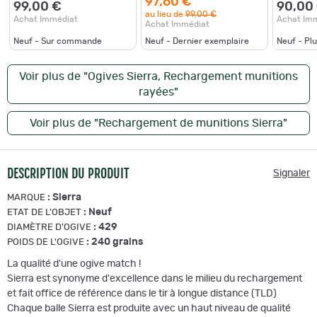
97,60 €
99,00 €
90,00
au lieu de
99,00 €
Achat Immédiat
Achat Im
Achat Immédiat
Neuf - Sur commande
Neuf - Dernier exemplaire
Neuf - Pl
Voir plus de "Ogives Sierra, Rechargement munitions
rayées"
Voir plus de "Rechargement de munitions Sierra"
DESCRIPTION DU PRODUIT
Signaler
:
Sierra
MARQUE
:
Neuf
ETAT DE L'OBJET
:
429
DIAMÈTRE D'OGIVE
:
240 grains
POIDS DE L'OGIVE
La qualité d'une ogive match !
Sierra est synonyme d'excellence dans le milieu du rechargement
et fait office de référence dans le tir à longue distance (TLD)
Chaque balle Sierra est produite avec un haut niveau de qualité