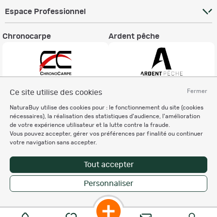
Espace Professionnel
Chronocarpe
Ardent pêche
Fermer
Ce site utilise des cookies
Informations légales
NaturaBuy utilise des cookies pour : le fonctionnement du site (cookies
Charte éthique
nécessaires), la réalisation des statistiques d'audience, l'amélioration
Mentions légales
de votre expérience utilisateur et la lutte contre la fraude.
Vous pouvez accepter, gérer vos préférences par finalité ou continuer
Règlement & Conditions d'utilisation
votre navigation sans accepter.
Politique de protection
des données personnelles
Tout accepter
Personnalisation des cookies
Personnaliser
Copyright © 2007-2026 NaturaBuy. Tous droits réservés. N°CNIL: 1239459.
Les marques commerciales mentionnées appartiennent à leurs propriétaires
respectifs in 0.057 s
Suggestions de recherche