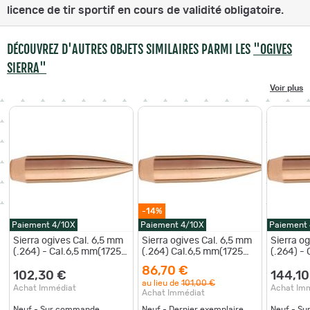
licence de tir sportif en cours de validité obligatoire.
DÉCOUVREZ D'AUTRES OBJETS SIMILAIRES PARMI LES
"OGIVES
SIERRA"
Voir plus
-14%
Paiement 4/10X
Paiement 4/10X
Paiement
Sierra ogives Cal. 6,5 mm
Sierra ogives Cal. 6,5 mm
Sierra o
(.264) - Cal.6,5 mm(1725
(.264) Cal.6,5 mm(1725
(.264) -
Sierra)
Sierra)
Sierra)
86,70 €
102,30 €
144,10
au lieu de
101,00 €
Achat Immédiat
Achat Im
Achat Immédiat
Neuf - Sur commande
Neuf - Dernier exemplaire
Neuf - S