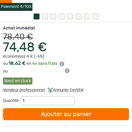
Paiement 4/10X
Achat immédiat
78,40 €
74,48 €
économisez 4 € [-5%]
18,62 €
ou
en
4x sans frais
ou
Neuf
,
en stock
Vendeur professionnel
Armurier Certifié
Quantité
Ajouter au panier
ou