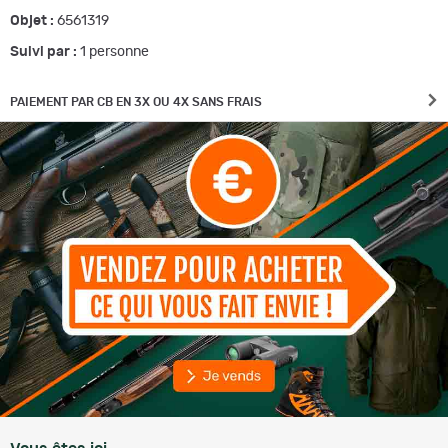
Objet :
6561319
Suivi par :
1
personne
PAIEMENT PAR CB EN 3X OU 4X SANS FRAIS