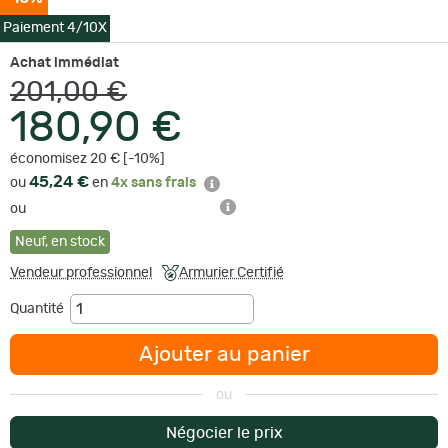
Paiement 4/10X
Achat immédiat
201,00 €
180,90 €
économisez 20 € [-10%]
45,24 €
ou
en
4x sans frais
ou
Neuf
,
en stock
Vendeur professionnel
Armurier Certifié
Quantité
Ajouter au panier
ou
Négocier le prix