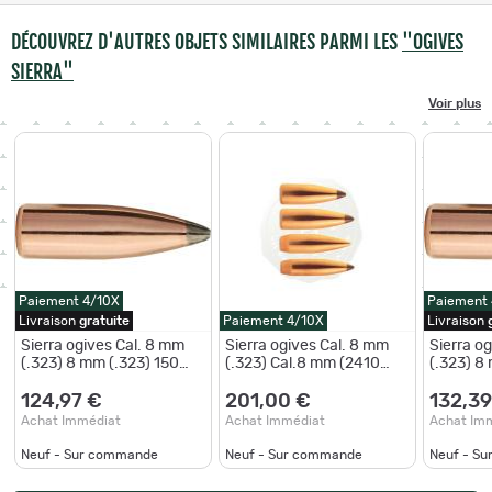
DÉCOUVREZ D'AUTRES OBJETS SIMILAIRES PARMI LES
"OGIVES
SIERRA"
Voir plus
Paiement 4/10X
Paiement
Livraison
gratuite
Paiement 4/10X
Livraison
Sierra ogives Cal. 8 mm
Sierra ogives Cal. 8 mm
Sierra o
(.323) 8 mm (.323) 150
(.323) Cal.8 mm (2410
(.323) 8
grains
Sierra) - 175 gr
grains
124,97 €
201,00 €
132,39
Achat Immédiat
Achat Immédiat
Achat Im
Neuf - Sur commande
Neuf - Sur commande
Neuf - S