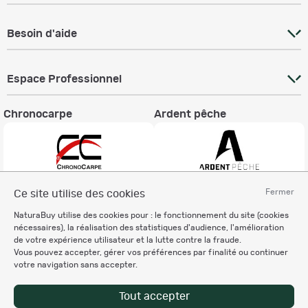
Besoin d'aide
Espace Professionnel
Chronocarpe
Ardent pêche
Fermer
Ce site utilise des cookies
Informations légales
NaturaBuy utilise des cookies pour : le fonctionnement du site (cookies
Charte éthique
nécessaires), la réalisation des statistiques d'audience, l'amélioration
Mentions légales
de votre expérience utilisateur et la lutte contre la fraude.
Vous pouvez accepter, gérer vos préférences par finalité ou continuer
Règlement & Conditions d'utilisation
votre navigation sans accepter.
Politique de protection
des données personnelles
Tout accepter
Personnalisation des cookies