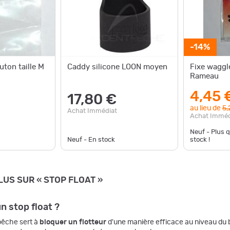
-14%
uton taille M
Caddy silicone LOON moyen
Fixe waggl
Rameau
4,45 
17,80 €
au lieu de
5,
Achat Immédiat
Achat Imméd
Neuf - Plus 
Neuf - En stock
stock !
LUS SUR « STOP FLOAT »
un stop float ?
 pêche sert à
bloquer un flotteur
d'une manière efficace au niveau du ba