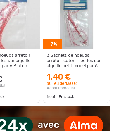
-7%
noeuds arrêtoir
3 Sachets de noeuds
les sur aiguille
arrêtoir coton + perles sur
 par 6 Pluton
aiguille petit model par 6
Pluton
1,40 €
€
au lieu de
1,50 €
iat
Achat Immédiat
ock
Neuf - En stock