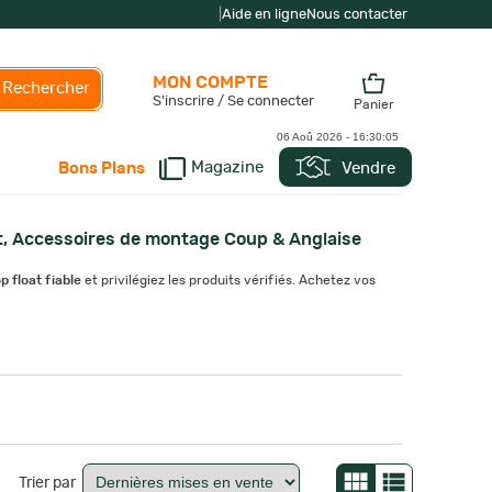
|
Aide en ligne
Nous contacter
MON COMPTE
Rechercher
S'inscrire / Se connecter
Panier
06 Aoû 2026 -
16:30:07
Magazine
Vendre
Bons Plans
t, Accessoires de montage Coup & Anglaise
p float fiable
et privilégiez les produits vérifiés. Achetez vos
Trier par