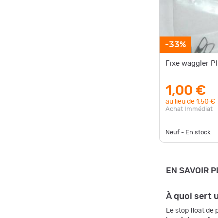
-33%
Fixe waggler Pl
1,00 €
au lieu de
1,50 €
Achat Immédiat
Neuf - En stock
EN SAVOIR P
À quoi sert 
Le stop float de