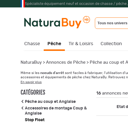
Spécialiste équipement neuf et occasion de chasse / pêche 
Tous nos univers
Chasse
Pêche
Tir & Loisirs
Collection
NaturaBuy
>
Annonces de Pêche
>
Pêche au coup et A
Même si les
noeuds d'arrêt
sont faciles à fabriquer, l'utilisation
accessoires et équipements de pêche chez NaturaBy. Retrouvez n
En savoir plus
CATÉGORIES
16
annonces neu
Pêche au coup et Anglaise
Etat d
Accessoires de montage Coup &
Anglaise
Stop Float