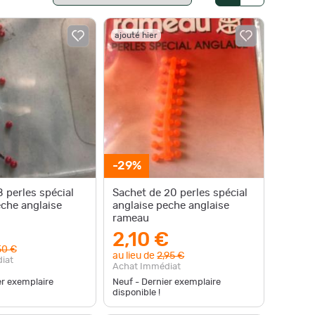
ajouté hier
-29%
 perles spécial
Sachet de 20 perles spécial
eche anglaise
anglaise peche anglaise
rameau
2,10 €
50 €
au lieu de
2,95 €
iat
Achat Immédiat
er exemplaire
Neuf - Dernier exemplaire
disponible !