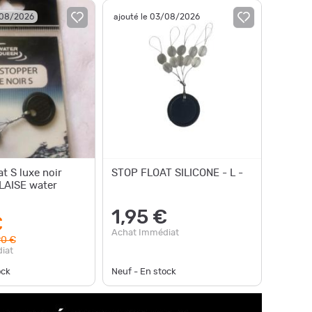
/08/2026
ajouté le 03/08/2026
at S luxe noir
STOP FLOAT SILICONE - L -
LAISE water
1,95 €
€
Achat Immédiat
90 €
iat
ock
Neuf - En stock