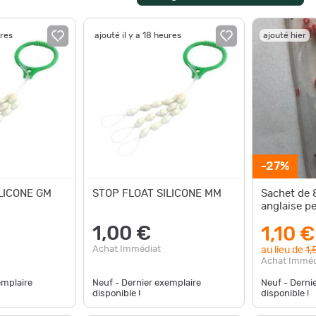
ures
ajouté il y a 18 heures
ajouté hier
-27%
LICONE GM
STOP FLOAT SILICONE MM
Sachet de 8
anglaise p
1,00 €
1,10 €
Achat Immédiat
au lieu de
1,
Achat Imméd
emplaire
Neuf - Dernier exemplaire
Neuf - Derni
disponible !
disponible !