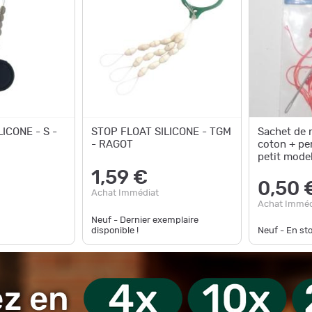
ICONE - S -
STOP FLOAT SILICONE - TGM
Sachet de 
- RAGOT
coton + per
petit model
1,59 €
0,50 
Achat Immédiat
Achat Imméd
Neuf - Dernier exemplaire
disponible !
Neuf - En st