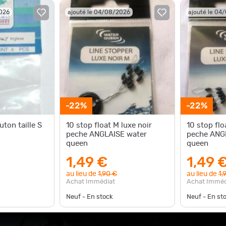
2026
ajouté le 04/08/2026
ajouté le 04
-22%
-22%
uton taille S
10 stop float M luxe noir
10 stop flo
peche ANGLAISE water
peche ANG
queen
queen
1,49 €
1,49 
au lieu de
1,90 €
au lieu de
1,
Achat Immédiat
Achat Imméd
Neuf - En stock
Neuf - En st