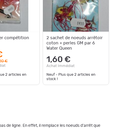
er compétition
2 sachet de noeuds arrêtoir
coton + perles GM par 6
Water Queen
€
1,60 €
20 €
iat
Achat Immédiat
que
2
articles en
Neuf - Plus que
2
articles en
stock !
s de ligne. En effet, il remplace les noeuds d'arrêt que