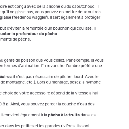
oire est conçu avec de la silicone ou du caoutchouc. Il
ur qu'il ne glisse pas, vous pouvez en mettre deux ou trois.
glaise
(feeder ou waggler). Il sert également à protéger
 but d'éviter la remontée d'un bouchon qui coulisse. Il
juster la profondeur de pêche
.
pements de pêche.
au genre de poisson que vous ciblez. Par exemple, si vous
 en termes d'animation. En revanche, l'ombre préfère une
néaires
, il n'est pas nécessaire de pêcher lourd. Avec le
re de montagne, etc.). Lors du montage, posez la nymphe
, le choix de votre accessoire dépend de la vitesse ainsi
 à 0,8 g. Ainsi, vous pouvez percer la couche d'eau des
. Il convient également à la
pêche à la truite
dans les
 dans les petites et les grandes rivières. Ils sont