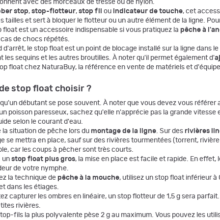
çonnent avec des morceaux de tresse ou de nylon.
ber stop
,
stop-flotteur
,
stop fil
ou
indicateur de touche
, cet access
s tailles et sert à bloquer le flotteur ou un autre élément de la ligne. Po
 float est un accessoire indispensable si vous pratiquez la
pêche à l'an
n cas de chocs répétés.
arrêt, le stop float est un point de blocage installé sur la ligne dans le
les sequins et les autres broutilles. À noter qu'il permet également d'
a
op float chez NaturaBuy, la référence en vente de matériels et d'équi
 de stop float choisir ?
n qu'un débutant se pose souvent. À noter que vous devez vous référer 
, un poisson paresseux, sachez qu'elle n'apprécie pas la grande vitesse
uide selon le courant d'eau.
la situation de pêche lors du
montage de la ligne
. Sur des
rivières li
e se mettra en place, sauf sur des rivières tourmentées (torrent, riviè
ible, car les coups à pêcher sont très courts.
c un
stop float plus gros
, la mise en place est facile et rapide. En effet
deur de votre nymphe.
uez la technique de
pêche à la mouche
, utilisez un stop float inférieur
et dans les étiages.
ez capturer les ombres en linéaire, un stop flotteur de 1,5 g sera parfait
ites rivières.
p-fils la plus polyvalente pèse 2 g au maximum. Vous pouvez les utiliser