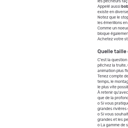
les pêcheurs fa
Appelé aussi
bob
existe en diverse
Notez que le stop
les émerillons e
Comme un noeud d'
bloque également 
Achetez votre st
Quelle taille
C'est la questio
pêchez la truite
animation plus fl
Tenez compte de 
temps, le montag
le plus vite poss
À retenir qu'ave
que de la profon
o Si vous pratiq
grandes rivières 
o Si vous souhait
grandes et les pet
o La gamme de sto