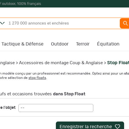
/ outdoor, 100% français
Tactique & Défense
Outdoor
Terroir
Équitation
Stop Floa
nglaise
>
Accessoires de montage Coup & Anglaise
>
 d'un modèle conçu par un professionnel est recommandée. Optez ainsi pour un
sto
otre sélection de
stop floats
.
fs et occasions trouvées
dans Stop Float
e l'objet
--
Enregistrer la recherche