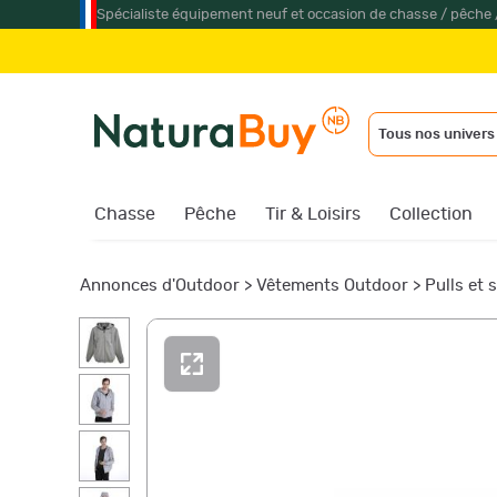
Spécialiste équipement neuf et occasion de chasse / pêche 
Tous nos univers
Chasse
Pêche
Tir & Loisirs
Collection
Annonces d'Outdoor
>
Vêtements Outdoor
>
Pulls et