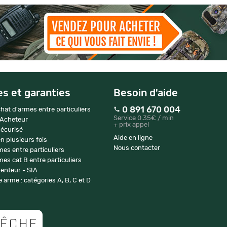
es et garanties
Besoin d'aide
0 891 670 004
hat d'armes entre particuliers
Service 0.35€ / min
 Acheteur
+ prix appel
écurisé
Aide en ligne
n plusieurs fois
Nous contacter
mes entre particuliers
es cat B entre particuliers
enteur - SIA
 arme : catégories A, B, C et D