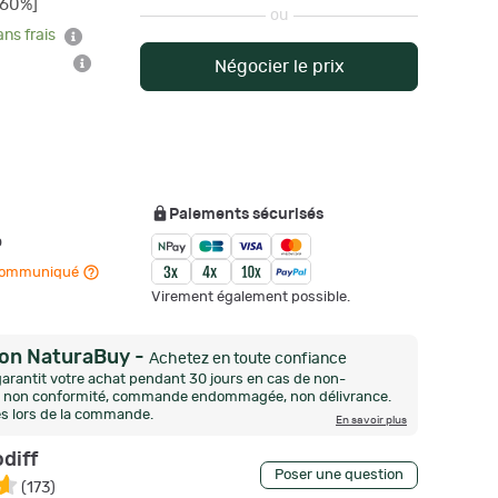
-60%]
ou
ans frais
Négocier le prix
Paiements sécurisés
o
n communiqué
Virement également possible.
ion NaturaBuy
-
Achetez en toute confiance
arantit votre achat pendant 30 jours en cas de non-
n, non conformité, commande endommagée, non délivrance.
és lors de la commande.
En savoir plus
diff
Poser une question
(
173
)