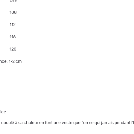
Bas
108
112
116
120
nce: 1-2 cm
tice
r couplé à sa chaleur en font une veste que l'on ne qui jamais pendant l'