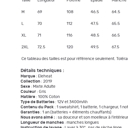
Taille
Longueur
Poitrine
Épaule
Manche
M
69
108
46.5
64.5
L
70
112
47.5
65.5
XL
71
116
48.5
66.5
2XL
72.5
120
49.5
67.5
Ce tableau des tailles est pour référence seulement.
Toléra
Détails techniques :
Marque
: Eleheat
Collection
: 2019
Sexe
: Mixte Adulte
Couleur
: Gris
Matière
: 100% Coton
Type de Batteries
: 12V et 3400mAh
Contenu du Pack
: 1 sweatshirt, 1 batterie, 1 chargeur, 1 no
Garanties
: 1 an (batteries + éléments chauffants)
Nous avons aimé :
: sa douceur et son moelleux à l'intérieu
Longueur de manches
: manches longues
Instruction de lavage
: Laver à 30° , pas de sèche linge.