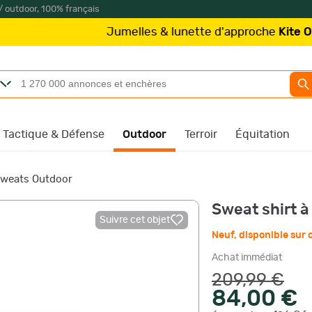
/ outdoor, 100% français
Jumelles & lunette d'approche
Kite Optics
à part
Tactique & Défense
Outdoor
Terroir
Équitation
 sweats Outdoor
Sweat shirt à
Suivre cet objet
Neuf
,
disponible su
Achat immédiat
209,99 €
84,00 €