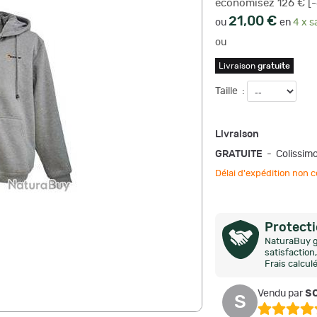
économisez 126 € [
21,00 €
ou
en
4 x s
ou
Livraison
gratuite
Taille
:
Livraison
GRATUITE
- Colissim
Délai d'expédition no
Protect
NaturaBuy g
satisfactio
Frais calcul
so
Vendu par
S