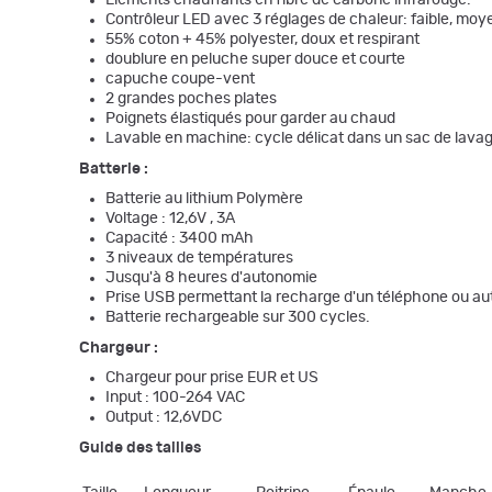
Éléments chauffants en fibre de carbone infrarouge.
Contrôleur LED avec 3 réglages de chaleur: faible, moy
55% coton + 45% polyester, doux et respirant
doublure en peluche super douce et courte
capuche coupe-vent
2 grandes poches plates
Poignets élastiqués pour garder au chaud
Lavable en machine: cycle délicat dans un sac de lavage 
Batterie :
Batterie au lithium Polymère
Voltage : 12,6V , 3A
Capacité : 3400 mAh
3 niveaux de températures
Jusqu'à 8 heures d'autonomie
Prise USB permettant la recharge d'un téléphone ou aut
Batterie rechargeable sur 300 cycles.
Chargeur :
Chargeur pour prise EUR et US
Input : 100-264 VAC
Output : 12,6VDC
Guide des tailles