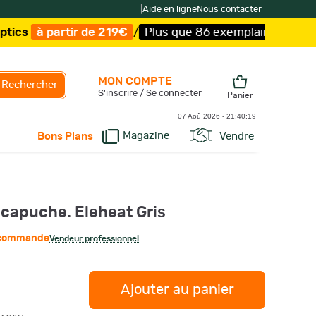
|
Aide en ligne
Nous contacter
ir de 219€
/
Plus que 86 exemplaires !
/
Livraison offert
MON COMPTE
Rechercher
S'inscrire / Se connecter
Panier
07 Aoû 2026 -
21:40:20
Magazine
Vendre
Bons Plans
 capuche. Eleheat Gris
r commande
Vendeur professionnel
Ajouter au panier