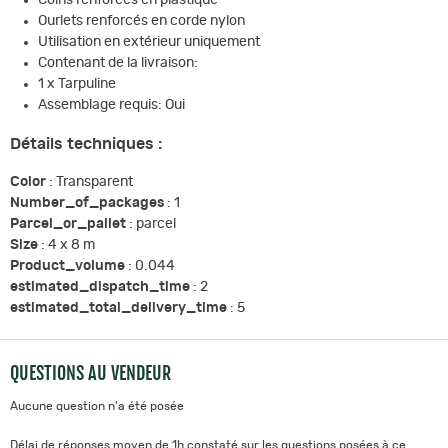
Ourlets renforcés en corde nylon
Utilisation en extérieur uniquement
Contenant de la livraison:
1 x Tarpuline
Assemblage requis: Oui
Détails techniques :
Color
: Transparent
Number_of_packages
: 1
Parcel_or_pallet
: parcel
Size
: 4 x 8 m
Product_volume
: 0.044
estimated_dispatch_time
: 2
estimated_total_delivery_time
: 5
QUESTIONS AU VENDEUR
Aucune question n'a été posée
Délai de réponses moyen de 1h constaté sur les questions posées à ce