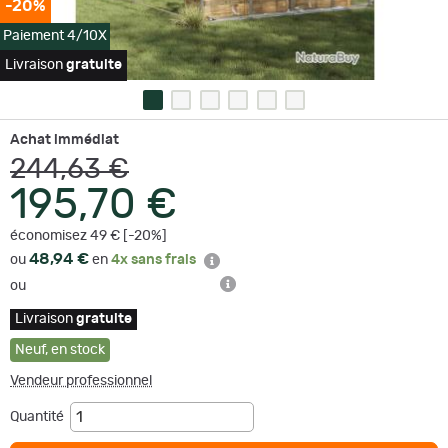
-20%
Paiement 4/10X
Livraison
gratuite
Achat immédiat
244,63 €
195,70 €
économisez 49 € [-20%]
48,94 €
ou
en
4x sans frais
ou
Livraison
gratuite
Neuf
,
en stock
Vendeur professionnel
Quantité