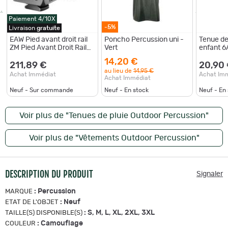
Paiement 4/10X
-5%
Livraison
gratuite
EAW Pied avant droit rail
Poncho Percussion uni -
Tenue de
ZM Pied Avant Droit Rail
Vert
enfant 
ZM BH 12
14,20 €
211,89 €
20,90
au lieu de
14,95 €
Achat Immédiat
Achat Im
Achat Immédiat
Neuf - Sur commande
Neuf - En stock
Neuf - En
Voir plus de "Tenues de pluie Outdoor Percussion"
Voir plus de "Vêtements Outdoor Percussion"
DESCRIPTION DU PRODUIT
Signaler
:
Percussion
MARQUE
:
Neuf
ETAT DE L'OBJET
:
S, M, L, XL, 2XL, 3XL
TAILLE(S) DISPONIBLE(S)
:
Camouflage
COULEUR