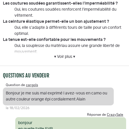
Les coutures soudées garantissent-elles l'imperméabilité ?
Oui, les coutures soudées renforcent l'imperméabilité du
vêtement.
La ceinture élastique permet-elle un bon ajustement ?
Oui, elle s'adapte à différents tours de taille pour un confort
optimal.
La tenue est-elle confortable pour les mouvements ?
Oui, la souplesse du matériau assure une grande liberté de
mouvement.
▾ Voir plus ▾
La tenue de pluie Percussion est idéale pour les activités
extérieures sous la pluie, combinant confort et protection. Conçue
QUESTIONS AU VENDEUR
par la marque Percussion, elle s'adresse aux passionnés d'activités
en plein air cherchant une tenue fiable et pratique. Sa composition
Question de
cargols
en polyester enduit et ses nombreuses caractéristiques en font un
Bonjour je me suis mal exprimé l avez-vous en camo ou
choix parfait pour affronter les intempéries tout en restant à l'aise.
autre couleur orange épi cordialement Alain
le 18/02/2026
Réponse de
CrazySale
bonjour
en quelle taille SVP