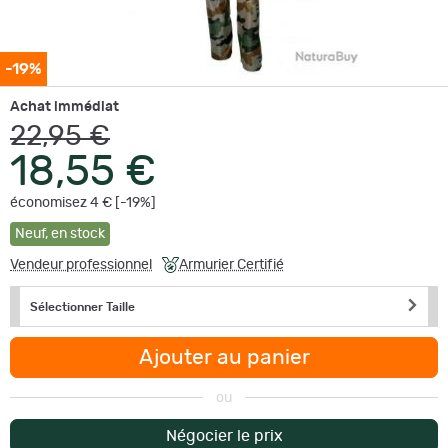
-19%
Achat immédiat
22,95 €
18,55 €
économisez 4 € [-19%]
Neuf
,
en stock
Vendeur professionnel
Armurier Certifié
Sélectionner Taille
Ajouter au panier
ou
Négocier le prix