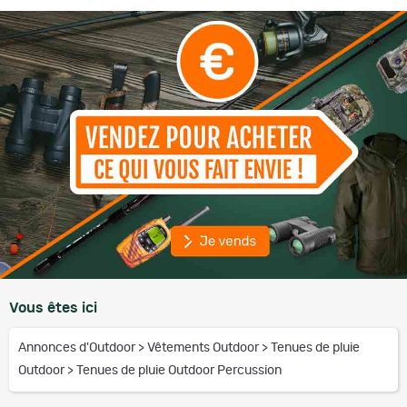
Vous êtes ici
Annonces d'Outdoor
>
Vêtements Outdoor
>
Tenues de pluie
Outdoor
>
Tenues de pluie Outdoor Percussion