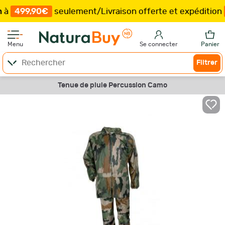
9,90€
seulement
/
Livraison offerte et expédition
sous 
Menu
Se connecter
Panier
Filtrer
Tenue de pluie Percussion Camo