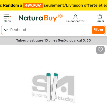
ndom
à
499,90€
seulement
/
Livraison offerte et expéd
Menu
Se connecter
Panier
Filtrer
Tubes plastiques 10 billes GenXglobal cal 0. 50