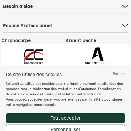
Besoin d'aide
Espace Professionnel
Chronocarpe
Ardent pêche
Fermer
Ce site utilise des cookies
Informations légales
NaturaBuy utilise des cookies pour : le fonctionnement du site (cookies
Charte éthique
nécessaires), la réalisation des statistiques d'audience, l'amélioration
Mentions légales
de votre expérience utilisateur et la lutte contre la fraude.
Vous pouvez accepter, gérer vos préférences par finalité ou continuer
Règlement & Conditions d'utilisation
votre navigation sans accepter.
Politique de protection
des données personnelles
Tout accepter
Personnalisation des cookies
Personnaliser