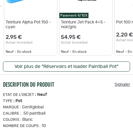
Paiement 4/10X
Teinture Alpha Pot 150 -
Teinture Jet Pack 4+5 -
Pot 100 n
cyan
noir/gris
2,20 €
2,95 €
54,95 €
Achat Im
Achat Immédiat
Achat Immédiat
Neuf - En stock
Neuf - En stock
Neuf - En
Voir plus de "Réservoirs et loader Paintball Pot"
DESCRIPTION DU PRODUIT
Signaler
:
Neuf
ETAT DE L'OBJET
:
Pot
TYPE
:
GenXglobal
MARQUE
:
.50 paintball
CALIBRE
:
Blanc
COLORIS
:
10
NOMBRE DE COUPS