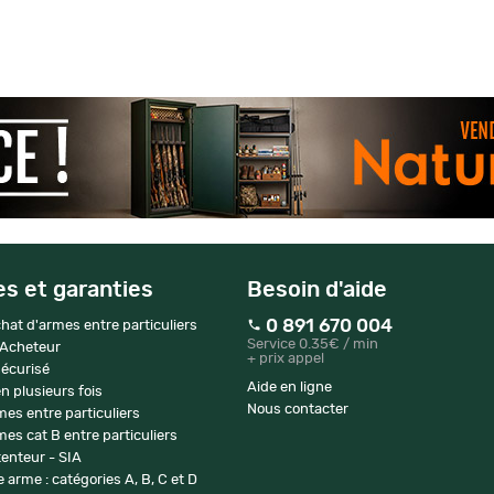
es et garanties
Besoin d'aide
0 891 670 004
hat d'armes entre particuliers
Service 0.35€ / min
 Acheteur
+ prix appel
écurisé
Aide en ligne
n plusieurs fois
Nous contacter
mes entre particuliers
es cat B entre particuliers
enteur - SIA
 arme : catégories A, B, C et D