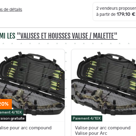
2 vendeurs proposen
us de détails
179,10 €
à partir de
MI LES
"VALISES ET HOUSSES VALISE / MALETTE"
20%
ement 4/10X
raison
gratuite
Paiement 4/10X
alise pour arc compound
Valise pour arc compound
Valise pour Arc