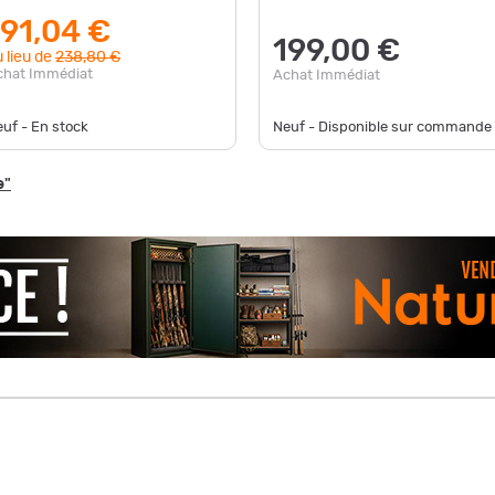
191,04 €
199,00 €
 lieu de
238,80 €
chat Immédiat
Achat Immédiat
uf - En stock
Neuf - Disponible sur commande
e"