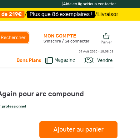
|
Aide en ligne
Nous contacter
Plus que 86 exemplaires !
/
Livraison offerte et expédit
MON COMPTE
Rechercher
S'inscrire / Se connecter
Panier
07 Aoû 2026 -
18:08:54
Magazine
Vendre
Bons Plans
 Again pour arc compound
 professionnel
Ajouter au panier