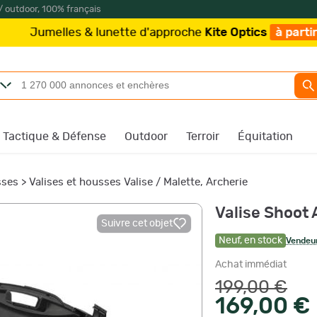
/ outdoor, 100% français
es & lunette d'approche
Kite Optics
à partir de 219€
/
Tactique & Défense
Outdoor
Terroir
Équitation
sses
>
Valises et housses Valise / Malette, Archerie
Valise Shoot
Suivre cet objet
Neuf
,
en stock
Vendeur
Achat immédiat
199,00 €
169,00 €