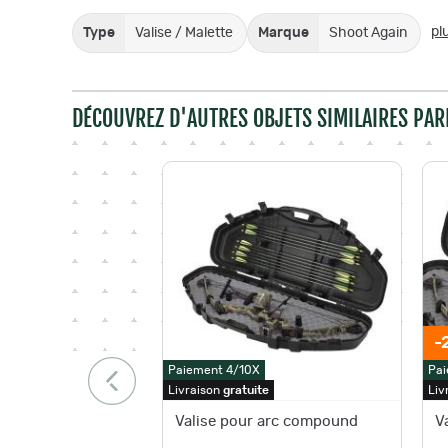
pl
Type
Valise / Malette
Marque
Shoot Again
DÉCOUVREZ D'AUTRES OBJETS SIMILAIRES PAR
-
Paiement 4/10X
Pai
Livraison
gratuite
Liv
Valise pour arc compound
V