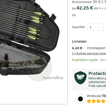
économisez 30 € [-
42,25 €
ou
en
4 x s
ou
Quantité :
Livraison
6,60 €
- Chronopost 
[+] Autres services pro
Expédition rapide : en
Protect
NaturaBuy g
satisfactio
Frais calcul
l
Vendu par