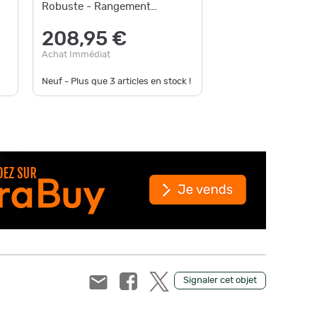
Robuste - Rangement
185,
Sécurisé - Transport Facile et
208,95 €
au lieu d
Achat Im
Achat Immédiat
Neuf - Plus que
3
articles en stock !
Neuf - Pl
Signaler cet objet