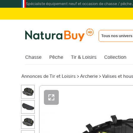
Spécialiste équipement neuf et occasion de chasse / pêche 
Jumell
Tous nos univers
Chasse
Pêche
Tir & Loisirs
Collection
Annonces de Tir et Loisirs
>
Archerie
>
Valises et hou