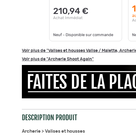
210,94 €
au
Achat Immédiat
A
Neuf - Disponible sur commande
Ne
Voir plus de "Valises et housses Valise / Malette, Archeri
Voir plus de "Archerie Shoot Again"
DESCRIPTION PRODUIT
Archerie >
Valises et housses