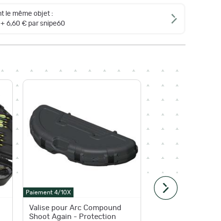
t le même objet :
+ 6,60 € par snipe60
-13,93 
Paiement 4
Paiement 4/10X
Livraison
g
Valise pour Arc Compound
Valise 
Shoot Again - Protection