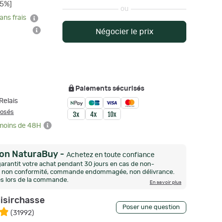
15%]
ou
ans frais
Négocier le prix
Paiements sécurisés
Relais
posés
 moins de 48H
ion NaturaBuy
-
Achetez en toute confiance
arantit votre achat pendant 30 jours en cas de non-
n, non conformité, commande endommagée, non délivrance.
és lors de la commande.
En savoir plus
oisirchasse
Poser une question
(
31992
)