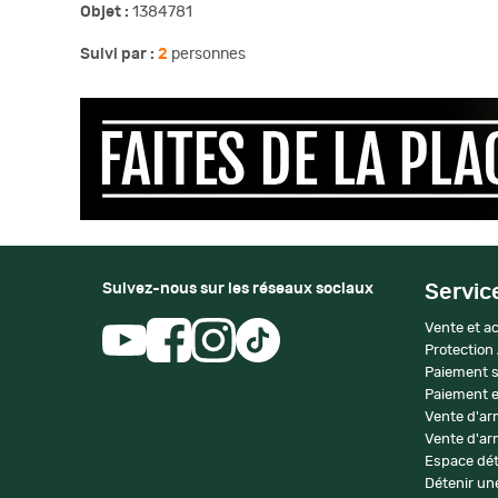
Objet :
1384781
Suivi par :
2
personnes
Suivez-nous sur les réseaux sociaux
Servic
Vente et ac
Protection
Paiement s
Paiement e
Vente d'ar
Vente d'arm
Espace dét
Détenir une