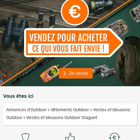
Voyages et séjours de chasse.
Sorties en pleine nature ou balades en forêt.
Port quotidien pour un look casual chic.
Vous êtes ici
Activités outdoor par temps doux.
Annonces d'Outdoor
>
Vêtements Outdoor
>
Vestes et blousons
Outdoor
>
Vestes et blousons Outdoor Stagunt