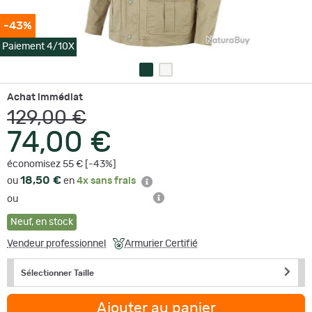
-43%
Paiement 4/10X
Achat immédiat
129,00 €
74,00 €
économisez 55 € [-43%]
18,50 €
ou
en
4x sans frais
ou
Neuf
,
en stock
Vendeur professionnel
Armurier Certifié
Sélectionner Taille
Ajouter au panier