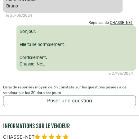
Bruno
Droite et confortable
le 25/05/2024
Coloris
Réponse de
CHASSE-NET
Bonjour,
Sable
Elle taille normalement.
Entretien
Cordialement,
Lavage facile en machine (selon consignes de l'étiquette)
Chasse-Net.
le 27/05/2024
Délai de réponses moyen de 3h constaté sur les questions posées à ce
Points forts :
vendeur sur les 30 derniers jours.
Poser une question
Design inspiré des sahariennes : élégance naturelle et
INFORMATIONS SUR LE VENDEUR
polyvalence.
CHASSE-NET