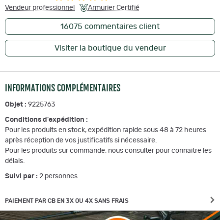
Vendeur professionnel
Armurier Certifié
16075
commentaires client
Tissu léger et respirant pour un confort optimal.
Visiter la boutique du vendeur
Idéale pour la mi-saison, facile à superposer.
INFORMATIONS COMPLÉMENTAIRES
Objet :
9225763
Style chic adapté à la chasse et au quotidien.
Conditions d'expédition :
Pour les produits en stock, expédition rapide sous 48 à 72 heures
après réception de vos justificatifs si nécessaire.
Pour les produits sur commande, nous consulter pour connaitre les
Coloris sable discret, parfait pour les environnements outdoor.
délais.
Suivi par :
2
personnes
Utilisations recommandées :
PAIEMENT PAR CB EN 3X OU 4X SANS FRAIS