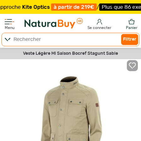
che
Kite Optics
à partir de 219€
/
Plus que 86 exemplair
Menu
Se connecter
Panier
Filtrer
Veste Légère Mi Saison Bocref Stagunt Sable