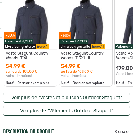
-50%
-50%
Paiement 4/10X
Paiement 4/10X
Livraison
gratuite
Expé.
1j
Livraison
gratuite
Expé.
1j
Paiement
Veste Stagunt Country
Veste Stagunt Country
Veste Ap
Woods. T:XL. !!
Woods. T:3XL. !!
Woods St
54,99 €
54,99 €
179,00
au lieu de
109,00 €
au lieu de
109,00 €
Achat Im
Achat Immédiat
Achat Immédiat
Neuf - Dernier exemplaire
Neuf - Dernier exemplaire
Neuf - En
Voir plus de "Vestes et blousons Outdoor Stagunt"
Voir plus de "Vêtements Outdoor Stagunt"
DESCRIPTION DU PRODUIT
Signaler