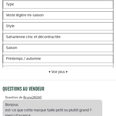
Type
Veste légère mi-saison
Style
Saharienne chic et décontractée
Saison
Printemps / automne
Fermeture
▾ Voir plus ▾
Zip central avec patte de boutonnage
QUESTIONS AU VENDEUR
Poches
Question de
Bruno28260
Multiples poches pratiques
Bonjour,
est-ce que cette marque taille petit ou plutôt grand ?
Coupe
merci d'avance