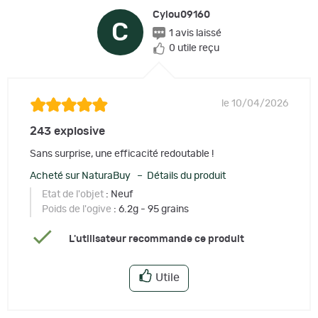
Cylou09160
C
1 avis laissé
0 utile reçu
le 10/04/2026
243 explosive
Sans surprise, une efficacité redoutable !
Acheté sur NaturaBuy – Détails du produit
Etat de l'objet
: Neuf
Poids de l'ogive
: 6.2g - 95 grains
L'utilisateur recommande ce produit
Utile