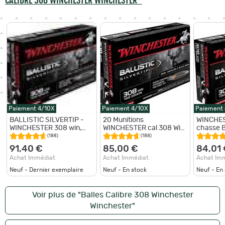
Paiement 4/10X
Paiement 4/10X
Paiement
BALLISTIC SILVERTIP -
20 Munitions
WINCHES
WINCHESTER 308 win,
WINCHESTER cal 308 Win
chasse Ba
10.89 g
168gr Ballistic Silvertip
par boite d
(188)
(188)
91,40 €
85,00 €
84,01
Achat Immédiat
Achat Immédiat
Achat Im
Neuf - Dernier exemplaire
Neuf - En stock
Neuf - En
Voir plus de "Balles Calibre 308 Winchester
Winchester"