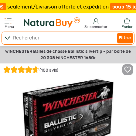
nt
/
Livraison offerte et expédition
sous 15 jours
/
Plus
Menu
Se connecter
Panier
Filtrer
WINCHESTER Balles de chasse Ballistic silvertip - par boite de
20 308 WINCHESTER 168Gr
(188 avis)