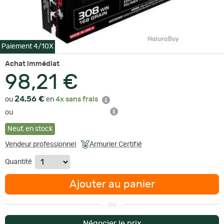
Paiement 4/10X
Achat immédiat
98,21 €
24,56 €
ou
en
4x sans frais
ou
Neuf
,
en stock
Vendeur professionnel
Armurier Certifié
Quantité
Ajouter au panier
ou
Négocier le prix