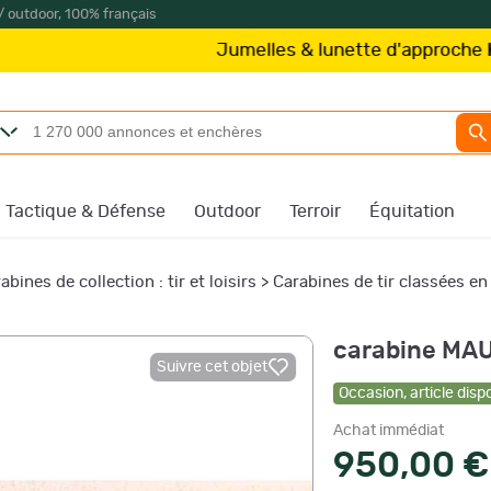
/ outdoor, 100% français
Jumelles & lunette d'approche
Kite Optics
à 
Tactique & Défense
Outdoor
Terroir
Équitation
abines de collection : tir et loisirs
>
Carabines de tir classées en
carabine MA
Suivre cet objet
Occasion
,
article disp
Achat immédiat
950,00 €