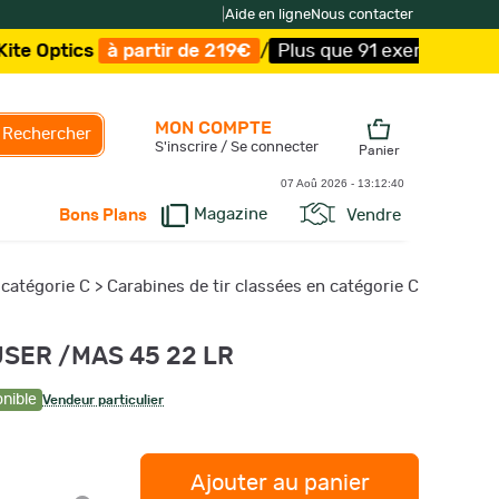
|
Aide en ligne
Nous contacter
partir de 219€
/
Plus que 91 exemplaires !
/
Livraison off
MON COMPTE
Rechercher
S'inscrire / Se connecter
Panier
07 Aoû 2026 -
13:12:41
Magazine
Vendre
Bons Plans
 catégorie C
>
Carabines de tir classées en catégorie C
USER /MAS 45 22 LR
onible
Vendeur particulier
Ajouter au panier