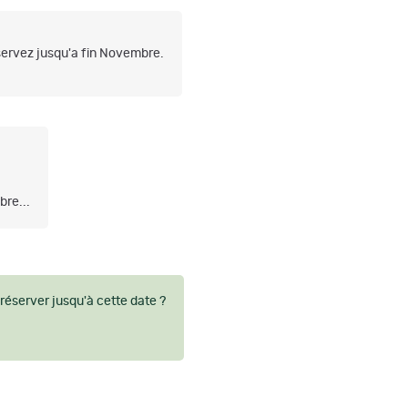
servez jusqu'a fin Novembre.
bre...
éserver jusqu'à cette date ?