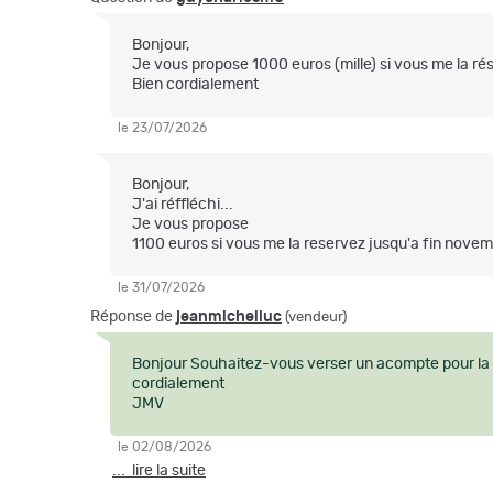
Bonjour,
Je vous propose 1000 euros (mille) si vous me la ré
Bien cordialement
le 23/07/2026
Bonjour,
J'ai réffléchi...
Je vous propose
1100 euros si vous me la reservez jusqu'a fin novem
le 31/07/2026
Réponse de
jeanmichelluc
(vendeur)
Bonjour Souhaitez-vous verser un acompte pour la r
cordialement
JMV
le 02/08/2026
... lire la suite