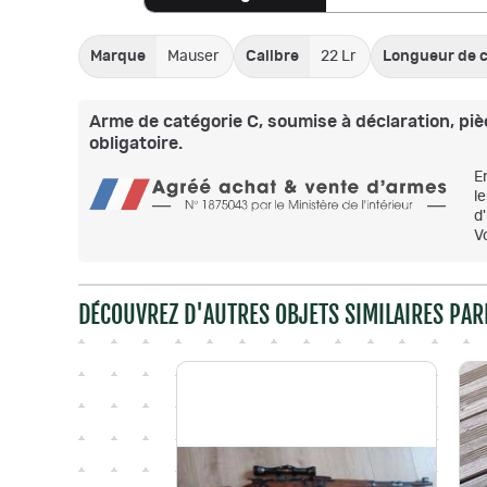
Marque
Mauser
Calibre
22 Lr
Longueur de 
Arme de catégorie C, soumise à déclaration, pièc
obligatoire.
E
l
d
V
DÉCOUVREZ D'AUTRES OBJETS SIMILAIRES PAR