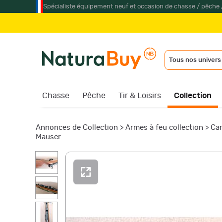
Spécialiste équipement neuf et occasion de chasse / pêche 
Tous nos univers
Chasse
Pêche
Tir & Loisirs
Collection
Annonces de Collection
>
Armes à feu collection
>
Car
Mauser