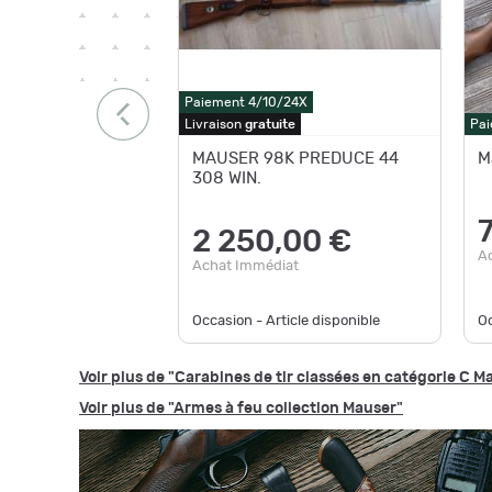
Paiement 4/10/24X
Livraison
gratuite
Pai
MAUSER 98K PREDUCE 44
M
308 WIN.
2 250,00 €
A
Achat Immédiat
Occasion - Article disponible
Oc
Voir plus de "Carabines de tir classées en catégorie C M
Voir plus de "Armes à feu collection Mauser"