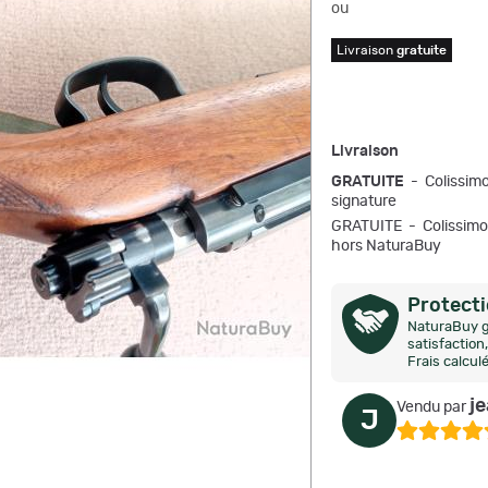
ou
Livraison
gratuite
Livraison
GRATUITE
- Colissimo
signature
GRATUITE - Colissi
hors NaturaBuy
Protect
NaturaBuy g
satisfactio
Frais calcul
j
Vendu par
J