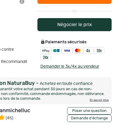
ou
Négocier le prix
Paiements sécurisés
 contre
mo Recommandé
Demander le 3x/4x au vendeur
ion NaturaBuy
-
Achetez en toute confiance
arantit votre achat pendant 30 jours en cas de non-
n, non conformité, commande endommagée, non délivrance.
és lors de la commande.
En savoir plus
eanmichelluc
Poser une question
(
45
)
Demande d'échange