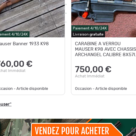
Paiement 4/10/24X
ement 4/10/24X
Livraison
gratuite
auser Banner 1933 K98
CARABINE A VERROU
MAUSER K98 AVEC CHASSIS
ARCHANGEL CALIBRE 8X57I
- OCCASION
760,00 €
750,00 €
chat Immédiat
Achat Immédiat
casion - Article disponible
Occasion - Article disponible
auser"