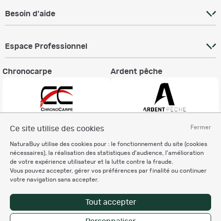
Besoin d'aide
Espace Professionnel
Chronocarpe
Ardent pêche
Fermer
Ce site utilise des cookies
Informations légales
NaturaBuy utilise des cookies pour : le fonctionnement du site (cookies
Charte éthique
nécessaires), la réalisation des statistiques d'audience, l'amélioration
Mentions légales
de votre expérience utilisateur et la lutte contre la fraude.
Vous pouvez accepter, gérer vos préférences par finalité ou continuer
Règlement & Conditions d'utilisation
votre navigation sans accepter.
Politique de protection
des données personnelles
Tout accepter
Personnalisation des cookies