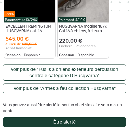
-21%
Paiement 4/10/24X
Paiement 4/10X
EXCELLENT REMINGTON
HUSQVARNA modèle 1877,
HUSQVARNA cal. 16
Cal 16 à chiens, à 1 euro
sans prix de réserve!!!
545,00 €
220,00 €
au lieu de
690,00 €
Enchère - 21 enchères
Achat Immédiat
Occasion - Disponible
Occasion - Disponible
Voir plus de "Fusils à chiens extérieurs percussion
centrale catégorie D Husqvarna"
Voir plus de "Armes à feu collection Husqvarna"
Vous pouvez aussi être alerté lorsqu'un objet similaire sera mis en
vente :
Être alerté