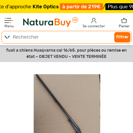
'approche
Kite Optics
à partir de 219€
/
Plus que 90 ex
Menu
Se connecter
Panier
Filtrer
fusil a chiens Husqvarna cal 16/65. pour pièces ou remise en
état –
OBJET VENDU –
VENTE TERMINÉE