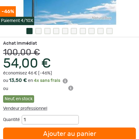
-46%
Paiement 4/10X
Achat immédiat
100,00 €
54,00 €
économisez 46 € [-46%]
13,50 €
ou
en
4x sans frais
ou
Neuf
,
en stock
Vendeur professionnel
Quantité
Ajouter au panier