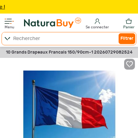
Jum
Menu
Se connecter
Panier
Filtrer
10 Grands Drapeaux Francais 150/90cm-1 20260729082524