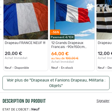
-36%
Paiement 4/10X
Drapeau FRANCE NEUF !!!
12 Grands Drapeaux
Drapeau
Francais -90x150cm
20260729082524
20,00 €
12,00 
64,00 €
Achat Immédiat
Achat Im
au lieu de
100,00 €
Achat Immédiat
Neuf - Disponible
Neuf - En stock
Neuf - De
Voir plus de "Drapeaux et Fanions Drapeau, Militaria :
Objets"
DESCRIPTION DU PRODUIT
Signaler
:
Neuf
ETAT DE L'OBJET