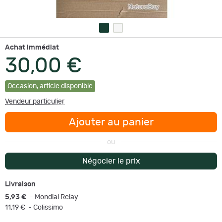
Achat immédiat
30,00 €
Occasion
,
article disponible
Vendeur particulier
Ajouter au panier
ou
Négocier le prix
Livraison
5,93 €
- Mondial Relay
11,19 €
- Colissimo