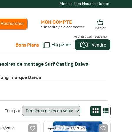
|
Aide en ligne
Nous contacter
MON COMPTE
Rechercher
S'inscrire / Se connecter
Panier
08 Aoû 2026 -
10:21:54
Magazine
Vendre
Bons Plans
esoires de montage Surf Casting Daiwa
sting, marque Daiwa
Trier par
/08/2026
ajouté le 03/08/2026