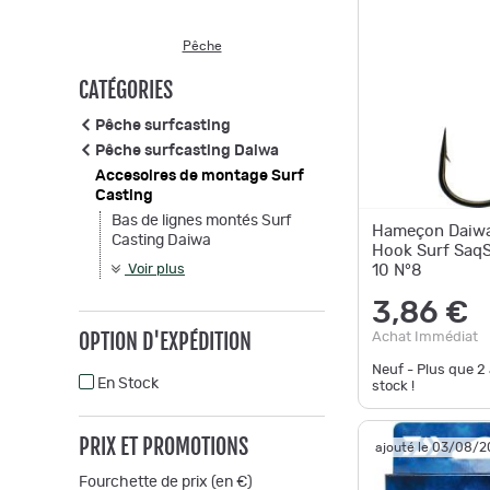
Pêche
CATÉGORIES
Pêche surfcasting
Pêche surfcasting Daiwa
Accesoires de montage Surf
Casting
Bas de lignes montés Surf
Hameçon Daiw
Casting Daiwa
Hook Surf Saq
Voir plus
10 N°8
3,86 €
OPTION D'EXPÉDITION
Achat Immédiat
Neuf - Plus que
2
En Stock
stock !
PRIX ET PROMOTIONS
ajouté le 03/08/
Fourchette de prix (en €)