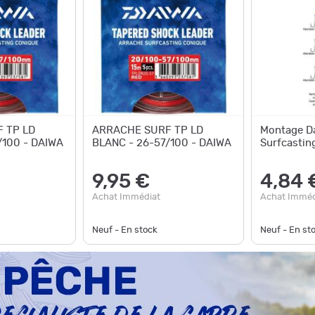
 TP LD
ARRACHE SURF TP LD
Montage Da
/100 - DAIWA
BLANC - 26-57/100 - DAIWA
Surfcastin
9,95 €
4,84 
Achat Immédiat
Achat Imméd
Neuf - En stock
Neuf - En st