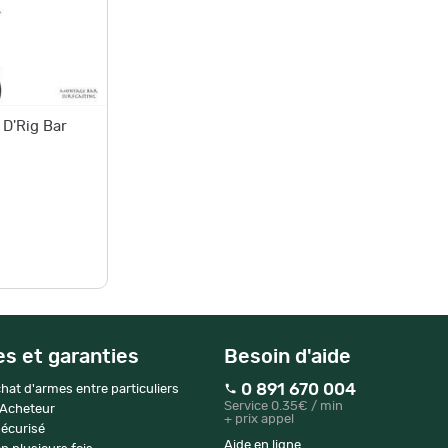
D'Rig Bar
es et garanties
Besoin d'aide
0 891 670 004
hat d'armes entre particuliers
Service 0.35€ / min
 Acheteur
+ prix appel
écurisé
Aide en ligne