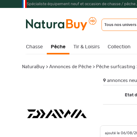
Spécialiste équipement neuf et occasion de chasse / pêche 
Tous nos univers
Chasse
Pêche
Tir & Loisirs
Collection
NaturaBuy
>
Annonces de Pêche
>
Pêche surfcasting
9
annonces neuf
Etat d
ajouté le 06/08/