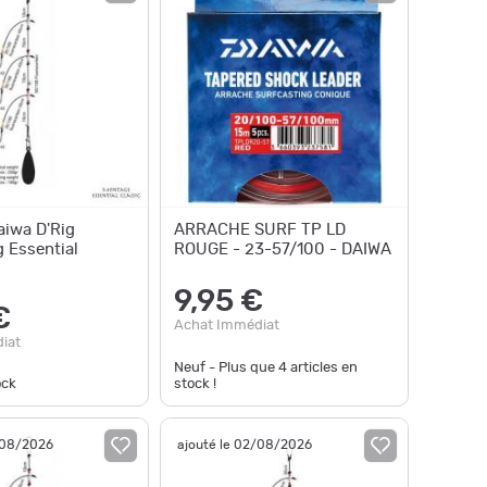
iwa D'Rig
ARRACHE SURF TP LD
g Essential
ROUGE - 23-57/100 - DAIWA
9,95 €
€
Achat Immédiat
iat
Neuf - Plus que
4
articles en
ock
stock !
/08/2026
ajouté le 02/08/2026