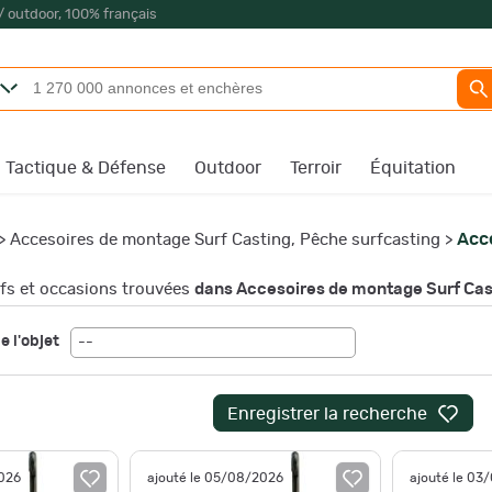
/ outdoor, 100% français
Tactique & Défense
Outdoor
Terroir
Équitation
Acc
>
Accesoires de montage Surf Casting, Pêche surfcasting
>
s et occasions trouvées
dans Accesoires de montage Surf Ca
e l'objet
--
Enregistrer la recherche
2026
ajouté le 05/08/2026
ajouté le 03