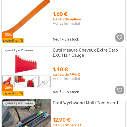
1,60 €
au lieu de
3,40 €
Achat Immédiat
-53%
Neuf - En stock
Expédition
1j
Outil Mesure Cheveux Extra Carp
ajouté il y a 10 heures
EXC Hair Gauge
1,40 €
au lieu de
1,90 €
Achat Immédiat
-26%
Neuf - En stock
Expédition
1j
Outil Wychwood Multi Tool 6 en 1
ajouté il y a 10 heures
12,90 €
au lieu de
14,90 €