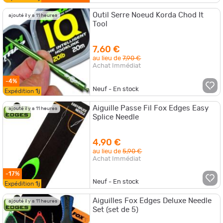
Outil Serre Noeud Korda Chod It
ajouté il y a 11 heures
Tool
7,60 €
au lieu de
7,90 €
Achat Immédiat
-4%
Neuf - En stock
Expédition
1j
Aiguille Passe Fil Fox Edges Easy
ajouté il y a 11 heures
Splice Needle
4,90 €
au lieu de
5,90 €
Achat Immédiat
-17%
Neuf - En stock
Expédition
1j
Aiguilles Fox Edges Deluxe Needle
ajouté il y a 11 heures
Set (set de 5)