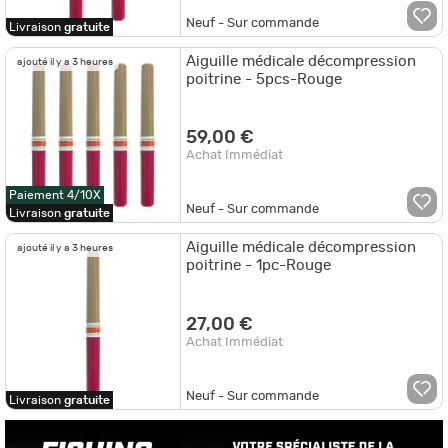
jours ouvrés.
Neuf - Sur commande
Enfin, ne manquez pas de télécharger notre application pour appareil
Livraison
gratuite
mobile pour naviguer sur notre site où que vous soyez, et à tout
moment. Elle est disponible en versions Android et iOS.
Aiguille médicale décompression
ajouté il y a 3 heures
poitrine - 5pcs-Rouge
59,00 €
Achat Immédiat
Paiement 4/10X
Neuf - Sur commande
Livraison
gratuite
Aiguille médicale décompression
ajouté il y a 3 heures
poitrine - 1pc-Rouge
27,00 €
Achat Immédiat
Neuf - Sur commande
Livraison
gratuite