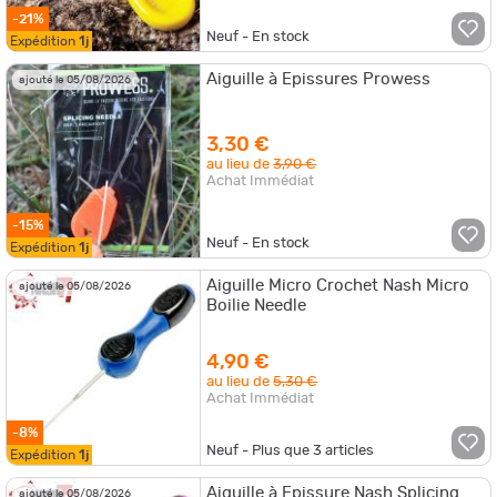
-21%
Neuf - En stock
Expédition
1j
Aiguille à Epissures Prowess
ajouté le 05/08/2026
3,30 €
au lieu de
3,90 €
Achat Immédiat
-15%
Neuf - En stock
Expédition
1j
Aiguille Micro Crochet Nash Micro
ajouté le 05/08/2026
Boilie Needle
4,90 €
au lieu de
5,30 €
Achat Immédiat
-8%
Neuf - Plus que
3
articles
Expédition
1j
Aiguille à Epissure Nash Splicing
ajouté le 05/08/2026