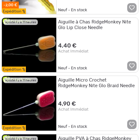
-2,00 €
Neuf - En stock
Expédition
1j
Aiguille à Chas RidgeMonkey Nite
ajouté il y a 11 heures
Glo Lip Close Needle
4,40 €
Achat Immédiat
Neuf - En stock
Expédition
1j
Aiguille Micro Crochet
ajouté il y a 11 heures
RidgeMonkey Nite Glo Braid Needle
4,90 €
Achat Immédiat
Neuf - En stock
Expédition
1j
Aiguille PVA à Chas RidgeMonkey
ajouté il y a 11 heures