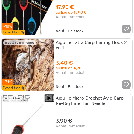
17,90 €
au lieu de
19,90 €
Achat Immédiat
-10%
Neuf - En stock
Expédition
1j
Aiguille Extra Carp Baiting Hook 2
ajouté il y a 11 heures
en 1
3,40 €
au lieu de
4,90 €
Achat Immédiat
-31%
Neuf - En stock
Expédition
1j
Aiguille Micro Crochet Avid Carp
ajouté hier
Re-Rig Fine Hair Needle
3,90 €
Achat Immédiat