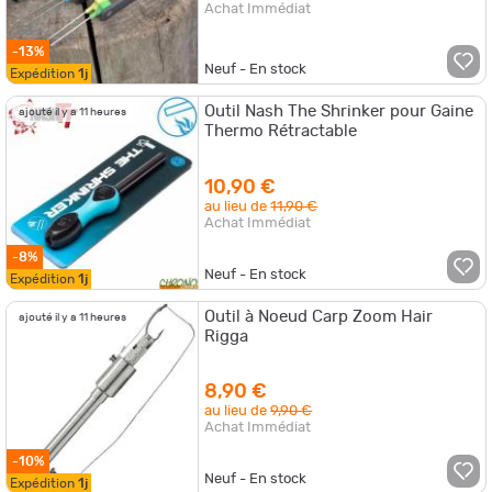
Achat Immédiat
-13%
Neuf - En stock
Expédition
1j
Outil Nash The Shrinker pour Gaine
ajouté il y a 11 heures
Thermo Rétractable
10,90 €
au lieu de
11,90 €
Achat Immédiat
-8%
Neuf - En stock
Expédition
1j
Outil à Noeud Carp Zoom Hair
ajouté il y a 11 heures
Rigga
8,90 €
au lieu de
9,90 €
Achat Immédiat
-10%
Neuf - En stock
Expédition
1j