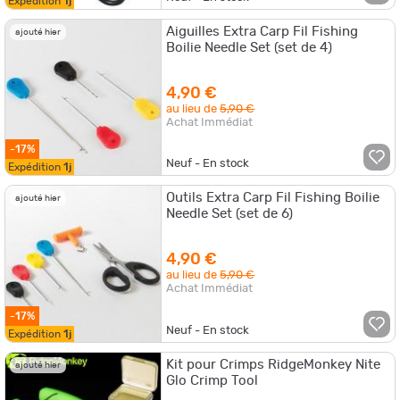
Expédition
1j
Aiguilles Extra Carp Fil Fishing
ajouté hier
Boilie Needle Set (set de 4)
4,90 €
au lieu de
5,90 €
Achat Immédiat
-17%
Neuf - En stock
Expédition
1j
Outils Extra Carp Fil Fishing Boilie
ajouté hier
Needle Set (set de 6)
4,90 €
au lieu de
5,90 €
Achat Immédiat
-17%
Neuf - En stock
Expédition
1j
Kit pour Crimps RidgeMonkey Nite
ajouté hier
Glo Crimp Tool