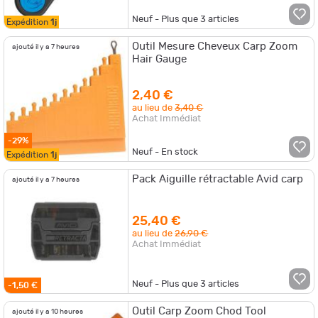
Neuf - Plus que
3
articles
Expédition
1j
Outil Mesure Cheveux Carp Zoom
ajouté il y a 7 heures
Hair Gauge
2,40 €
au lieu de
3,40 €
Achat Immédiat
-29%
Neuf - En stock
Expédition
1j
Pack Aiguille rétractable Avid carp
ajouté il y a 7 heures
25,40 €
au lieu de
26,90 €
Achat Immédiat
Neuf - Plus que
3
articles
-1,50 €
Outil Carp Zoom Chod Tool
ajouté il y a 10 heures