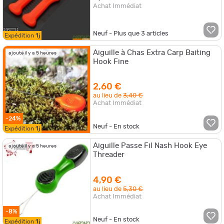
Achat Immédiat
Neuf - Plus que
3
articles
Expédition
1j
Aiguille à Chas Extra Carp Baiting
ajouté il y a 5 heures
Hook Fine
2,60 €
au lieu de
3,40 €
Achat Immédiat
-24%
Neuf - En stock
Expédition
1j
Aiguille Passe Fil Nash Hook Eye
ajouté il y a 5 heures
Threader
4,90 €
au lieu de
5,30 €
Achat Immédiat
-8%
Neuf - En stock
Expédition
1j