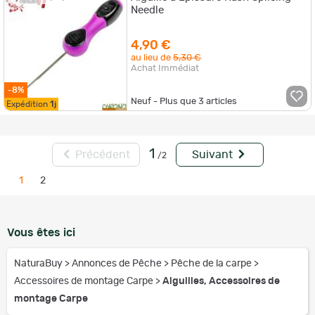
Needle
4,90 €
au lieu de
5,30 €
Achat Immédiat
-8%
Neuf - Plus que
3
articles
Expédition
1j
1
Précédent
Suivant
/2
1
2
Vous êtes ici
NaturaBuy
>
Annonces de Pêche
>
Pêche de la carpe
>
Accessoires de montage Carpe
>
Aiguilles, Accessoires de
montage Carpe