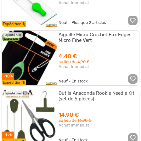
Achat Immédiat
Neuf - Plus que
2
articles
Expédition
1j
Aiguille Micro Crochet Fox Edges
ajouté hier
Micro Fine Vert
4,40 €
au lieu de
4,90 €
Achat Immédiat
-10%
Neuf - En stock
Expédition
1j
Outils Anaconda Rookie Needle Kit
ajouté hier
(set de 5 pièces)
14,90 €
au lieu de
16,90 €
Achat Immédiat
-12%
Neuf - En stock