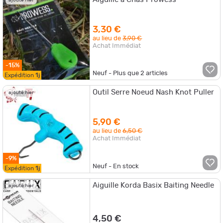
3,30 €
au lieu de
3,90 €
Achat Immédiat
-15%
Neuf - Plus que
2
articles
Expédition
1j
Outil Serre Noeud Nash Knot Puller
ajouté hier
5,90 €
au lieu de
6,50 €
Achat Immédiat
-9%
Neuf - En stock
Expédition
1j
Aiguille Korda Basix Baiting Needle
ajouté hier
4,50 €