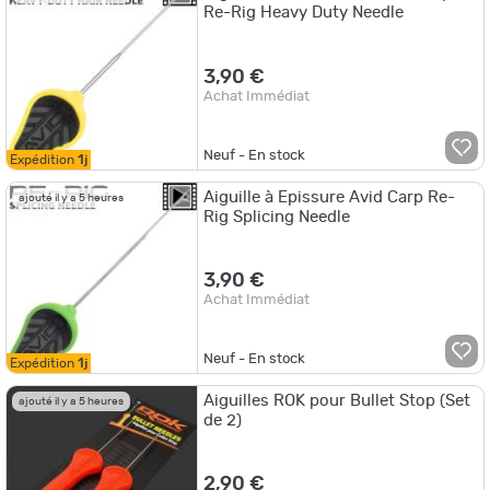
Re-Rig Heavy Duty Needle
3,90 €
Achat Immédiat
Neuf - En stock
Expédition
1j
Aiguille à Epissure Avid Carp Re-
ajouté il y a 5 heures
Rig Splicing Needle
3,90 €
Achat Immédiat
Neuf - En stock
Expédition
1j
Aiguilles ROK pour Bullet Stop (Set
ajouté il y a 5 heures
de 2)
2,90 €