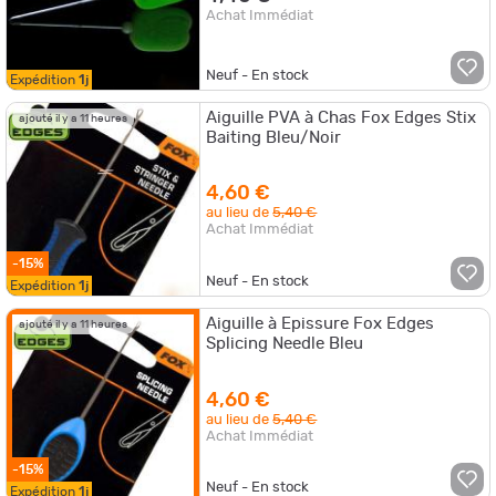
Achat Immédiat
Neuf - En stock
Expédition
1j
Aiguille PVA à Chas Fox Edges Stix
ajouté il y a 11 heures
Baiting Bleu/Noir
4,60 €
au lieu de
5,40 €
Achat Immédiat
-15%
Neuf - En stock
Expédition
1j
Aiguille à Epissure Fox Edges
ajouté il y a 11 heures
Splicing Needle Bleu
4,60 €
au lieu de
5,40 €
Achat Immédiat
-15%
Neuf - En stock
Expédition
1j