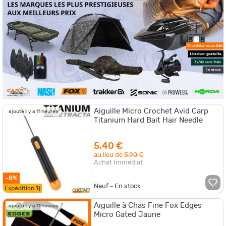
Aiguille Micro Crochet Avid Carp
ajouté il y a 11 heures
Titanium Hard Bait Hair Needle
5,40 €
au lieu de
5,90 €
Achat Immédiat
-8%
Neuf - En stock
Expédition
1j
Aiguille à Chas Fine Fox Edges
ajouté il y a 11 heures
Micro Gated Jaune