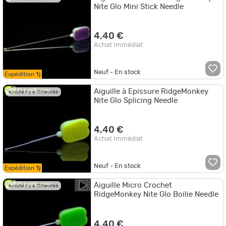
Nite Glo Mini Stick Needle
4,40 €
Achat Immédiat
Neuf - En stock
Expédition
1j
Aiguille à Epissure RidgeMonkey
ajouté il y a 11 heures
Nite Glo Splicing Needle
4,40 €
Achat Immédiat
Neuf - En stock
Expédition
1j
Aiguille Micro Crochet
ajouté il y a 11 heures
RidgeMonkey Nite Glo Boilie Needle
4,40 €