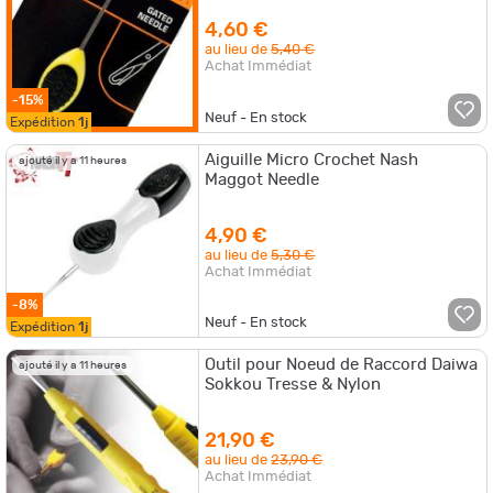
4,60 €
au lieu de
5,40 €
Achat Immédiat
-15%
Neuf - En stock
Expédition
1j
Aiguille Micro Crochet Nash
ajouté il y a 11 heures
Maggot Needle
4,90 €
au lieu de
5,30 €
Achat Immédiat
-8%
Neuf - En stock
Expédition
1j
Outil pour Noeud de Raccord Daiwa
ajouté il y a 11 heures
Sokkou Tresse & Nylon
21,90 €
au lieu de
23,90 €
Achat Immédiat