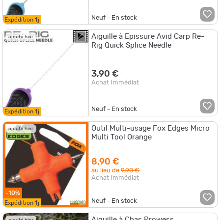
Neuf - En stock
Expédition
1j
Aiguille à Epissure Avid Carp Re-
ajouté hier
Rig Quick Splice Needle
3,90 €
Achat Immédiat
Neuf - En stock
Expédition
1j
Outil Multi-usage Fox Edges Micro
ajouté hier
Multi Tool Orange
8,90 €
au lieu de
9,90 €
Achat Immédiat
-10%
Neuf - En stock
Expédition
1j
Aiguille à Chas Prowess
ajouté hier