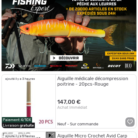
Aiguille médicale décompression
ajouté il y a 3 heures
poitrine - 20pcs-Rouge
147,00 €
Achat Immédiat
Paiement 4/10X
Neuf - Sur commande
Livraison
gratuite
Aiguille Micro Crochet Avid Carp
ajouté il y a 5 heures