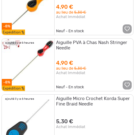
4,90 €
au lieu de
5,30 €
Achat Immédiat
-8%
Neuf - En stock
Expédition
1j
Aiguille PVA à Chas Nash Stringer
ajouté il y a 6 heures
Needle
4,90 €
au lieu de
5,30 €
Achat Immédiat
-8%
Neuf - En stock
Expédition
1j
Aiguille Micro Crochet Korda Super
ajouté il y a 6 heures
Fine Braid Needle
5,30 €
Achat Immédiat