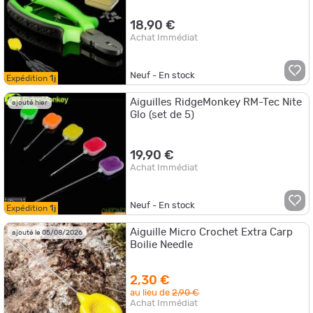
18,90 €
Achat Immédiat
Neuf - En stock
Expédition
1j
Aiguilles RidgeMonkey RM-Tec Nite
ajouté hier
Glo (set de 5)
19,90 €
Achat Immédiat
Neuf - En stock
Expédition
1j
Aiguille Micro Crochet Extra Carp
ajouté le 05/08/2026
Boilie Needle
2,30 €
au lieu de
2,90 €
Achat Immédiat