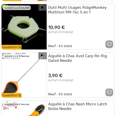
Outil Multi Usages RidgeMonkey
ajouté il y a 5 heures
Multitool RM-Tec 5 en 1
10,90 €
Achat Immédiat
Neuf - En stock
Expédition
1j
Aiguille à Chas Avid Carp Re-Rig
ajouté il y a 6 heures
Gated Needle
3,90 €
Achat Immédiat
Neuf - En stock
Expédition
1j
Aiguille à Chas Nash Micro Latch
ajouté il y a 6 heures
Boilie Needle