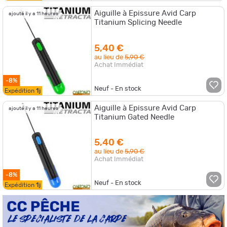
Aiguille à Epissure Avid Carp
ajouté il y a 11 heures
Titanium Splicing Needle
5,40 €
au lieu de
5,90 €
Achat Immédiat
-8%
Neuf - En stock
Expédition
1j
Aiguille à Epissure Avid Carp
ajouté il y a 11 heures
Titanium Gated Needle
5,40 €
au lieu de
5,90 €
Achat Immédiat
-8%
Neuf - En stock
Expédition
1j