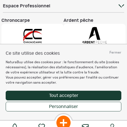
Espace Professionnel
Chronocarpe
Ardent pêche
Fermer
Ce site utilise des cookies
Informations légales
NaturaBuy utilise des cookies pour : le fonctionnement du site (cookies
Charte éthique
nécessaires), la réalisation des statistiques d'audience, l'amélioration
Mentions légales
de votre expérience utilisateur et la lutte contre la fraude.
Vous pouvez accepter, gérer vos préférences par finalité ou continuer
Règlement & Conditions d'utilisation
votre navigation sans accepter.
Politique de protection
des données personnelles
Tout accepter
Personnalisation des cookies
Personnaliser
Copyright © 2007-2026 NaturaBuy. Tous droits réservés. N°CNIL: 1239459.
Les marques commerciales mentionnées appartiennent à leurs propriétaires
respectifs in 0.084 s
Suggestions de recherche