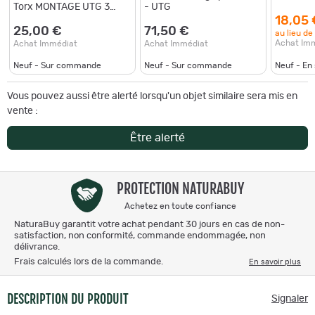
Torx MONTAGE UTG 3
- UTG
SLOTS HAUTEUR 1' RAIL
18,05 
21MM
25,00 €
71,50 €
au lieu de
Achat Im
Achat Immédiat
Achat Immédiat
Neuf - Sur commande
Neuf - Sur commande
Neuf - En
Vous pouvez aussi être alerté lorsqu'un objet similaire sera mis en
vente :
Être alerté
PROTECTION NATURABUY
Achetez en toute confiance
NaturaBuy garantit votre achat pendant 30 jours en cas de non-
satisfaction, non conformité, commande endommagée, non
délivrance.
Frais calculés lors de la commande.
En savoir plus
DESCRIPTION DU PRODUIT
Signaler