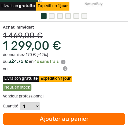
Livraison
gratuite
Expédition
1 jour
Achat immédiat
1 469,00 €
1 299,00 €
économisez 170 € [-12%]
324,75 €
ou
en
4x sans frais
ou
Livraison
gratuite
Expédition
1 jour
Neuf
,
en stock
Vendeur professionnel
Quantité
Ajouter au panier