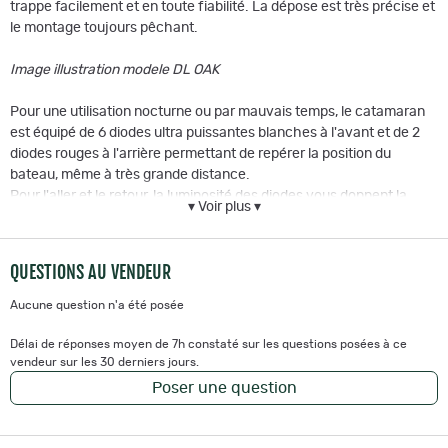
trappe facilement et en toute fiabilité. La dépose est très précise et
le montage toujours pêchant.
Image illustration modele DL OAK
Pour une utilisation nocturne ou par mauvais temps, le catamaran
est équipé de 6 diodes ultra puissantes blanches à l'avant et de 2
diodes rouges à l'arrière permettant de repérer la position du
bateau, même à très grande distance.
Pour l'aller et le retour, la luminosité des diodes vous donnent la
▾ Voir plus ▾
direction. Si le bateau dévie de sa trajectoire, l'intensité des diodes
diminue car vous ne les voyez plus de face.
Niveau autonomie, tous les modèles de catamaran sont équipés de
QUESTIONS AU VENDEUR
2 batteries Lithium 7.4V/12Ah leur assurant une autonomie de
90min.
Aucune question n'a été posée
Un témoin digital de charge de la batterie est situé sur le côté du
bateau. Les informations sont données en Volt. Si le témoin affiche
Délai de réponses moyen de 7h constaté sur les questions posées à ce
vendeur sur les 30 derniers jours.
6V, les batteries doivent être rechargées.
Caractéristiques principales:
Poser une question
Dimensions: 85cm x 50cm x 25cm
Capacité de chargement: 5kg