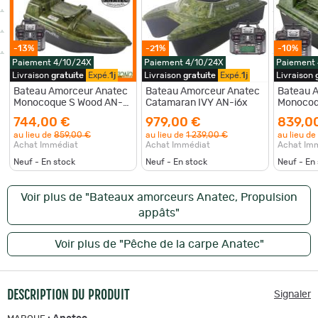
-13%
-21%
-10%
Paiement 4/10/24X
Paiement 4/10/24X
Paiement
Livraison
gratuite
Expé.
1j
Livraison
gratuite
Expé.
1j
Livraison
Bateau Amorceur Anatec
Bateau Amorceur Anatec
Bateau 
Monocoque S Wood AN-
Catamaran IVY AN-i6x
Monocoq
i6X
i6X
744,00 €
979,00 €
839,0
au lieu de
859,00 €
au lieu de
1 239,00 €
au lieu de
Achat Immédiat
Achat Immédiat
Achat Im
Neuf - En stock
Neuf - En stock
Neuf - En
Voir plus de "Bateaux amorceurs Anatec, Propulsion
appâts"
Voir plus de "Pêche de la carpe Anatec"
DESCRIPTION DU PRODUIT
Signaler