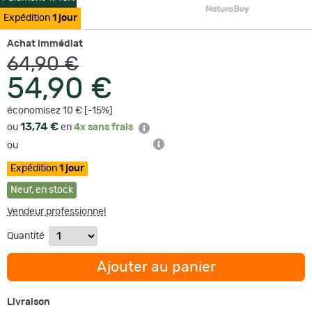
Expédition
1 jour
Achat immédiat
64,90 €
54,90 €
économisez 10 € [-15%]
13,74 €
ou
en
4x sans frais
ou
Expédition
1 jour
Neuf
,
en stock
Vendeur professionnel
Quantité
Ajouter au panier
Livraison