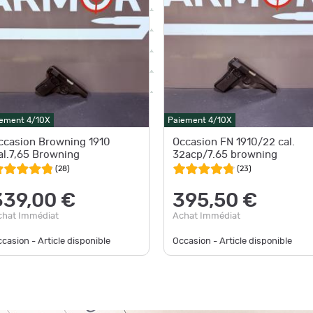
ement 4/10X
Paiement 4/10X
ccasion Browning 1910
Occasion FN 1910/22 cal.
al.7,65 Browning
32acp/7.65 browning
(
28
)
(
23
)
339,00 €
395,50 €
chat Immédiat
Achat Immédiat
casion - Article disponible
Occasion - Article disponible