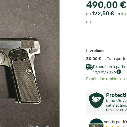
490,00 €
122,50 €
ou
en
4 x
ou
Livraison
30,00 €
- Transporte
Expédition à partir
18/08/2026
Expédition rapide : en
Protect
NaturaBuy g
satisfactio
Frais calcul
l
Vendu par