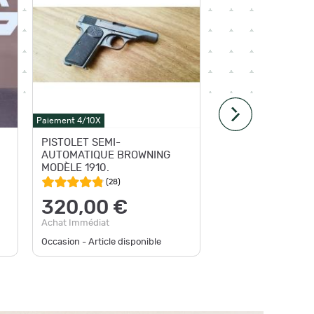
Paiement 4/10X
Paiement 4
PISTOLET SEMI-
Brownin
AUTOMATIQUE BROWNING
MODÈLE 1910.
(
28
)
350
320,00 €
Achat Im
Achat Immédiat
Occasion - Article disponible
Occasion -