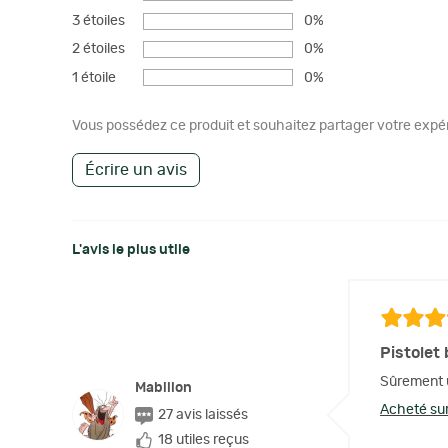
3 étoiles
0%
2 étoiles
0%
1 étoile
0%
Vous possédez ce produit et souhaitez partager votre expéri
Écrire un avis
L'avis le plus utile
Pistolet
Sûrement u
Mabillon
Acheté sur
27 avis laissés
18 utiles reçus