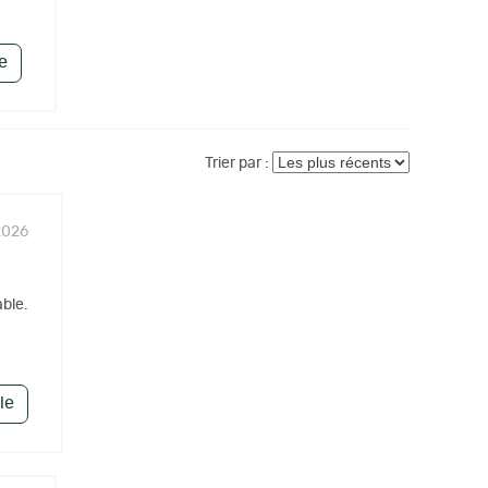
le
Trier par :
2026
able.
le