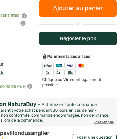
Ajouter au panier
 sans frais
ou
Négocier le prix
Paiements sécurisés
ur
 du
Chèque ou Virement également
possible.
 moins de 48H
ion NaturaBuy
-
Achetez en toute confiance
arantit votre achat pendant 30 jours en cas de non-
n, non conformité, commande endommagée, non délivrance.
és lors de la commande.
En savoir plus
epavillondusanglier
Poser une question