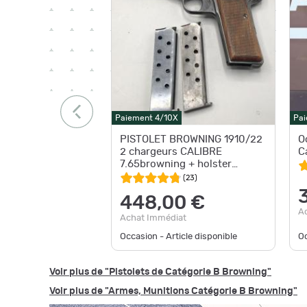
Paiement 4/10X
Pai
PISTOLET BROWNING 1910/22
O
2 chargeurs CALIBRE
C
7.65browning + holster
d'occasion
(
23
)
448,00 €
A
Achat Immédiat
Occasion - Article disponible
Oc
Voir plus de "Pistolets de Catégorie B Browning"
Voir plus de "Armes, Munitions Catégorie B Browning"