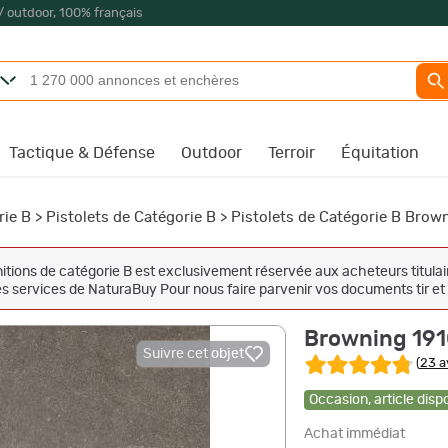
/ outdoor, 100% français
Tactique & Défense
Outdoor
Terroir
Équitation
rie B
>
Pistolets de Catégorie B
>
Pistolets de Catégorie B Brow
tions de catégorie B est exclusivement réservée aux acheteurs titulaire
 les services de NaturaBuy Pour nous faire parvenir vos documents tir
Browning 191
Suivre cet objet
(
23 a
Occasion
,
article disp
Achat immédiat