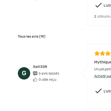
L'ut
2
utilisate
Tous les avis (19)
Mythique
Galil308
Un joli pet
G
6 avis laissés
Acheté sur
0 utile reçu
L'ut