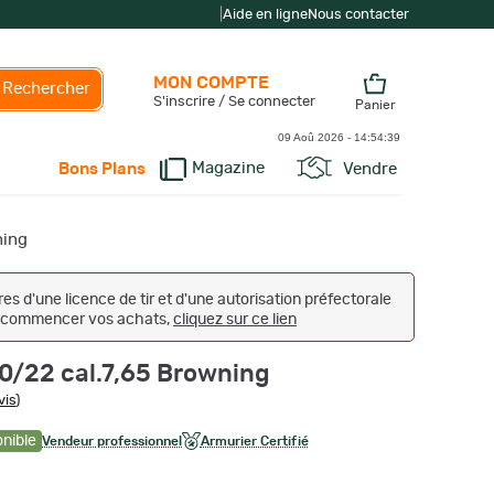
|
Aide en ligne
Nous contacter
MON COMPTE
Rechercher
S'inscrire / Se connecter
Panier
09 Aoû 2026 -
14:54:40
Magazine
Vendre
Bons Plans
ning
s d'une licence de tir et d'une autorisation préfectorale
 et commencer vos achats,
cliquez sur ce lien
0/22 cal.7,65 Browning
vis
)
onible
Vendeur professionnel
Armurier Certifié