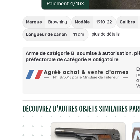
Paiement 4/10X
Marque
Browning
Modèle
1910-22
Calibre
plus de détails
Longueur de canon
11 cm
Arme de catégorie B, soumise à autorisation, pièce
préfectorale de catégorie B obligatoire.
E
p
d
V
DÉCOUVREZ D'AUTRES OBJETS SIMILAIRES PAR