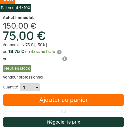
Paiement 4/10X
Achat immédiat
150,00 €
75,00 €
économisez 75 € [-50%]
18,75 €
ou
en
4x sans frais
ou
Neuf
,
en stock
Vendeur professionnel
Quantité
Ajouter au panier
ou
Négocier le prix