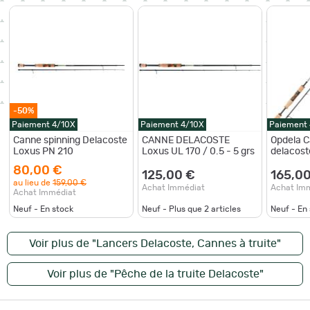
-50%
Paiement 4/10X
Paiement 4/10X
Paiement
Canne spinning Delacoste
CANNE DELACOSTE
Opdela 
Loxus PN 210
Loxus UL 170 / 0.5 - 5 grs
delacost
2-10gr
80,00 €
125,00 €
165,0
au lieu de
159,00 €
Achat Immédiat
Achat Im
Achat Immédiat
Neuf - En stock
Neuf - Plus que
2
articles
Neuf - En
Voir plus de "Lancers Delacoste, Cannes à truite"
Voir plus de "Pêche de la truite Delacoste"